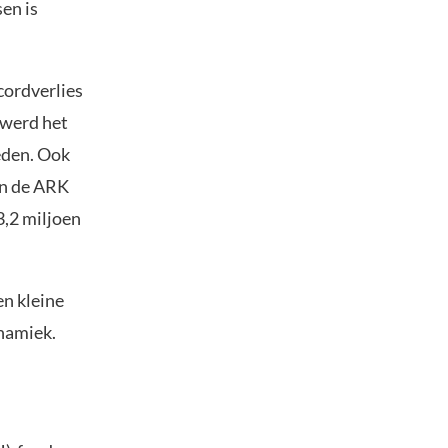
en is
cordverlies
 werd het
eden. Ook
en de ARK
3,2 miljoen
en kleine
namiek.