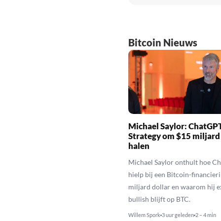
Bitcoin Nieuws
Michael Saylor: ChatGPT
Strategy om $15 miljard
halen
Michael Saylor onthult hoe C
hielp bij een Bitcoin-financier
miljard dollar en waarom hij 
bullish blijft op BTC.
Willem Spork
3 uur geleden
2 – 4 min