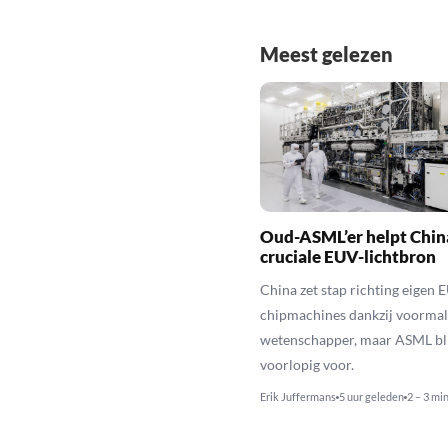
Meest gelezen
Oud-ASML’er helpt Chin
cruciale EUV-lichtbron
China zet stap richting eigen 
chipmachines dankzij voorma
wetenschapper, maar ASML bli
voorlopig voor.
Erik Juffermans
5 uur geleden
2 – 3 mi