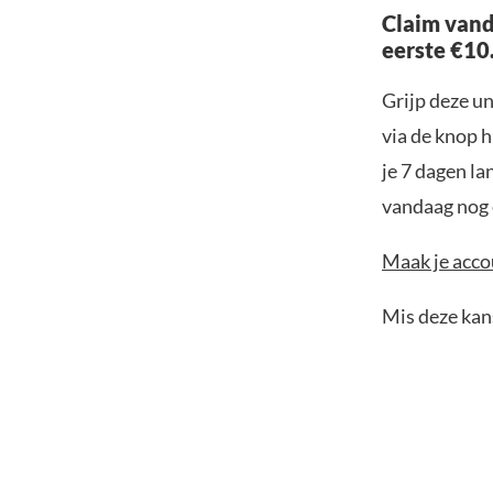
Claim vand
eerste €10
Grijp deze u
via de knop h
je 7 dagen la
vandaag nog e
Maak je accou
Mis deze kans