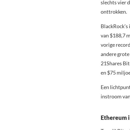
slechts vier 
onttrokken.
BlackRock’s 
van $188,7 m
vorige recor
andere grote 
21Shares Bitc
en $75 miljo
Een lichtpunt
instroom van
Ethereum in