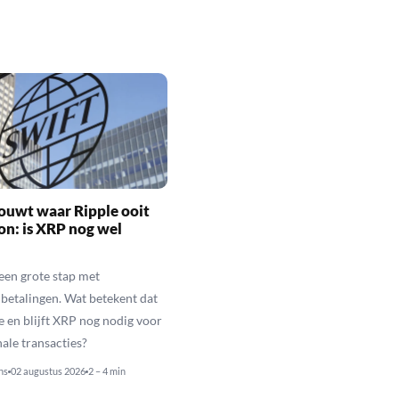
ouwt waar Ripple ooit
n: is XRP nog wel
een grote stap met
betalingen. Wat betekent dat
e en blijft XRP nog nodig voor
nale transacties?
ns
02 augustus 2026
2 – 4 min