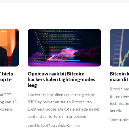
 hielp
Opnieuw raak bij Bitcoin:
Bitcoin k
 op te
hackers halen Lightning-nodes
maar dit
leeg
Bitcoin na
hatGPT
Hackers misbruiken een ernstig lek in
Bij een be
ing van 15
BTCPay Server en stelen Bitcoin van
technische
extreem
Lightning-nodes. De totale schade en het
bereik.
aantal slachtoffers zijn onbekend.
Sander Derks
Leon Markus
17 uur geleden
2 – 4 min