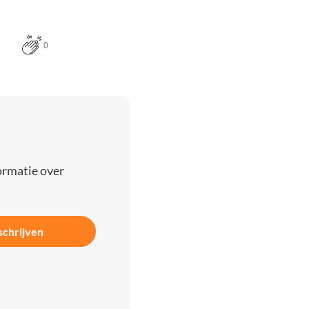
0
ormatie over
schrijven