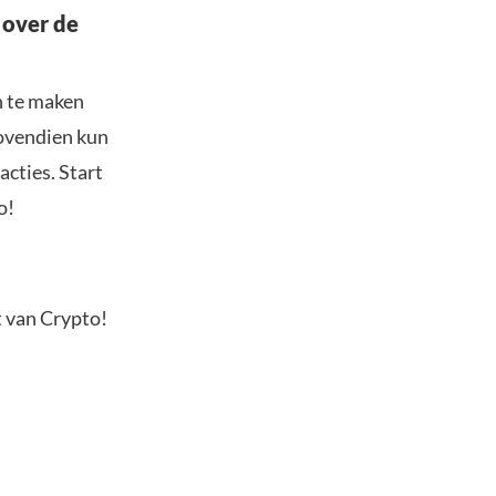
 over de
n te maken
Bovendien kun
acties. Start
o!
t van Crypto!