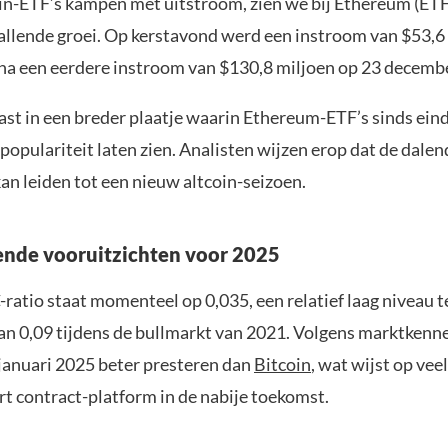
oin-ETF’s kampen met uitstroom, zien we bij Ethereum (ET
vallende groei. Op kerstavond werd een instroom van $53,6
na een eerdere instroom van $130,8 miljoen op 23 decembe
ast in een breder plaatje waarin Ethereum-ETF’s sinds ei
opulariteit laten zien. Analisten wijzen erop dat de dalen
an leiden tot een nieuw altcoin-seizoen.
nde vooruitzichten voor 2025
atio staat momenteel op 0,035, een relatief laag niveau t
van 0,09 tijdens de bullmarkt van 2021. Volgens marktkenn
januari 2025 beter presteren dan
Bitcoin
, wat wijst op vee
rt contract-platform in de nabije toekomst.