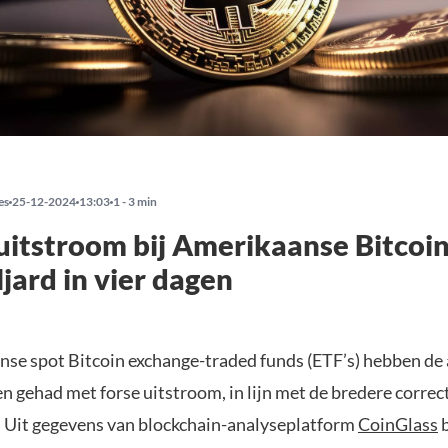
es
25-12-2024
13:03
1 - 3 min
itstroom bij Amerikaanse Bitcoin
ljard in vier dagen
se spot Bitcoin exchange-traded funds (ETF’s) hebben de
 gehad met forse uitstroom, in lijn met de bredere correc
 Uit gegevens van blockchain-analyseplatform
CoinGlass
b