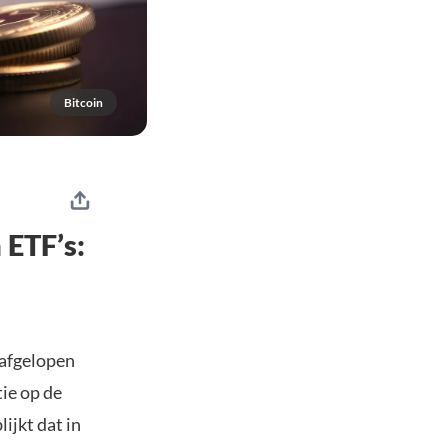
Bitcoin
 ETF’s:
 afgelopen
tie op de
lijkt dat in