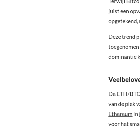
Terwijl Bitc
juist een op
opgetekend, 
Deze trend p
toegenomen p
dominantie k
Veelbelove
De ETH/BTC-r
van de piek 
Ethereum
in 
voor het sma