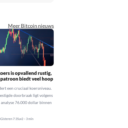
Meer Bitcoin nieuws
oers is opvallend rustig,
 patroon biedt veel hoop
dert een cruciaal koersniveau.
vestigde doorbraak ligt volgens
 analyse 76.000 dollar binnen
Gisteren 7:35u
2 – 3 min