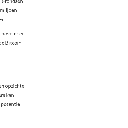
H)-fondsen
 miljoen
r.
nd november
de Bitcoin-
en opzichte
ers kan
l potentie