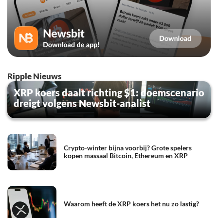
Ripple Nieuws
XRP koers daalt richting $1: doemscenario
dreigt volgens Newsbit-analist
Crypto-winter bijna voorbij? Grote spelers
kopen massaal Bitcoin, Ethereum en XRP
Waarom heeft de XRP koers het nu zo lastig?