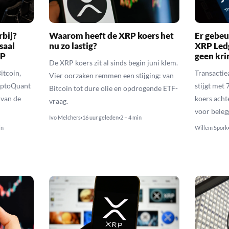
rbij?
Waarom heeft de XRP koers het
Er gebeu
saal
nu zo lastig?
XRP Ledg
RP
geen kr
De XRP koers zit al sinds begin juni klem.
itcoin,
Transactie
Vier oorzaken remmen een stijging: van
yptoQuant
stijgt met
Bitcoin tot dure olie en opdrogende ETF-
 van de
koers achte
vraag.
voor beleg
Ivo Melchers
16 uur geleden
2 – 4 min
in
Willem Spork