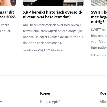
naar dit
XRP bereikt historisch oversold-
SWIFT b
ber 2026
niveau: wat betekent dat?
mee bego
nuttig?
 koers
XRP bereikt historisch oversold-niveau
SWIFT zet 
 dollar,
terwijl analisten wijzen op een mogelijke
blockchain
bodem. Beleggers volgen de steun rond 1
voor Rippl
dollar op zoek bevestiging.
internatio
Leon Markus
30 juli 2026
1 – 3 min
Erik Jufferma
Kopen
Koe
uws
Koop crypto’s
Alle