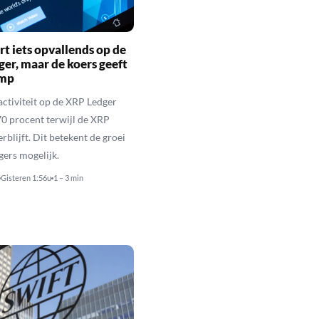
rt iets opvallends op de
er, maar de koers geeft
imp
activiteit op de XRP Ledger
 70 procent terwijl de XRP
rblijft. Dit betekent de groei
gers mogelijk.
Gisteren 1:56u
1 – 3 min