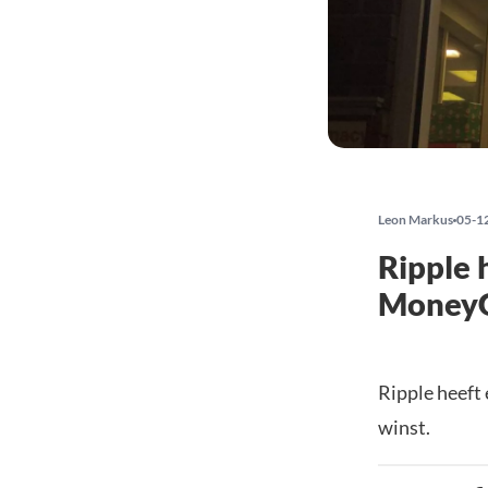
Leon Markus
05-1
Ripple 
MoneyG
Ripple heeft
winst.