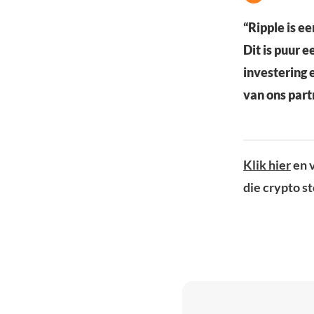
“Ripple is e
Dit is puur 
investering 
van ons part
Klik hier
en v
die crypto s