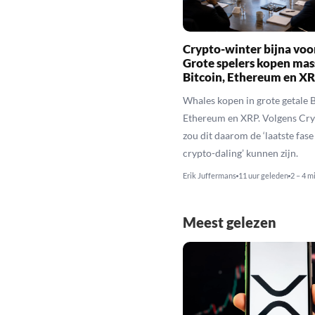
Crypto-winter bijna voo
Grote spelers kopen mas
Bitcoin, Ethereum en X
Whales kopen in grote getale B
Ethereum en XRP. Volgens Cr
zou dit daarom de ‘laatste fase
crypto-daling’ kunnen zijn.
Erik Juffermans
11 uur geleden
2 – 4 m
Meest gelezen