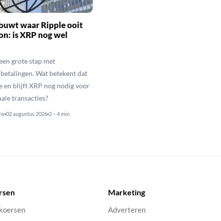
ouwt waar Ripple ooit
n: is XRP nog wel
een grote stap met
betalingen. Wat betekent dat
e en blijft XRP nog nodig voor
nale transacties?
ns
02 augustus 2026
2 – 4 min
rsen
Marketing
 koersen
Adverteren