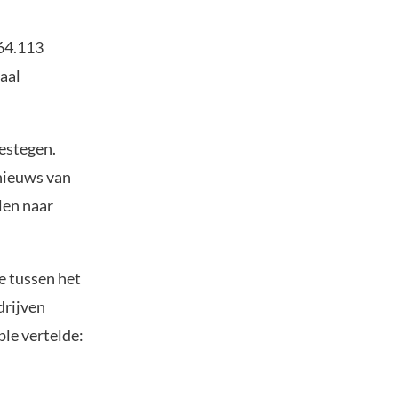
64.113
aal
estegen.
nieuws van
len naar
e tussen het
drijven
le vertelde: