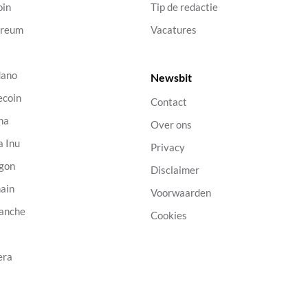
oin
Tip de redactie
ereum
Vacatures
dano
Newsbit
ecoin
Contact
na
Over ons
a Inu
Privacy
gon
Disclaimer
ain
Voorwaarden
anche
Cookies
B
era