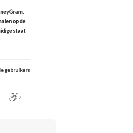
 MoneyGram.
halen op de
idige staat
le gebruikers
0