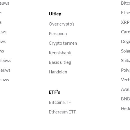
ieuws
Bitc
ws
Eth
Uitleg
s
XRP
Over crypto’s
euws
Car
Personen
uws
Dog
Crypto termen
uws
Sola
Kennisbank
nieuws
Shib
Basis uitleg
nieuws
Poly
Handelen
ieuws
Vech
Aval
ETF’s
s
BN
Bitcoin ETF
Hed
Ethereum ETF