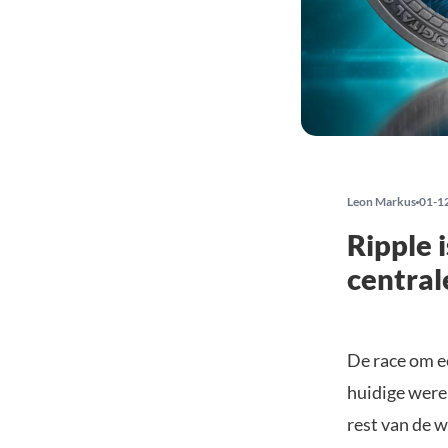
Leon Markus
01-1
Ripple 
central
De race om ee
huidige werel
rest van de w