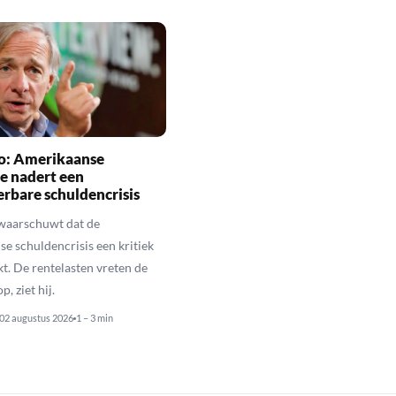
io: Amerikaanse
e nadert een
rbare schuldencrisis
 waarschuwt dat de
e schuldencrisis een kritiek
kt. De rentelasten vreten de
p, ziet hij.
02 augustus 2026
1 – 3 min