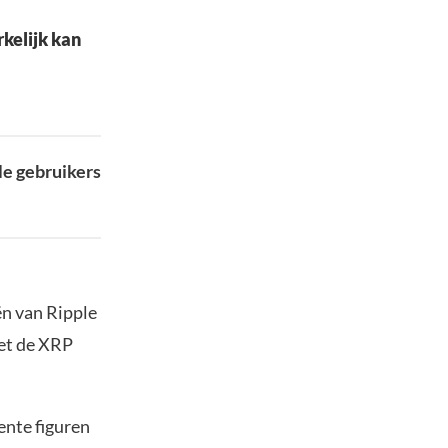
rkelijk kan
le gebruikers
ën van Ripple
met de XRP
ente figuren