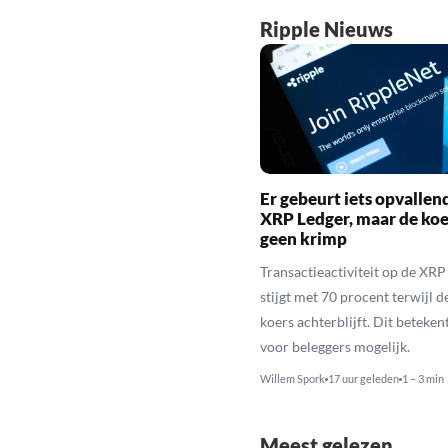
Ripple Nieuws
Er gebeurt iets opvallen
XRP Ledger, maar de koe
geen krimp
Transactieactiviteit op de XRP
stijgt met 70 procent terwijl 
koers achterblijft. Dit beteken
voor beleggers mogelijk.
Willem Spork
17 uur geleden
1 – 3 min
Meest gelezen