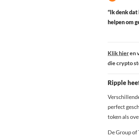
“Ik denk dat
helpen om ge
Klik hier
en v
die crypto s
Ripple hee
Verschillend
perfect gesc
token als ov
De Group of 