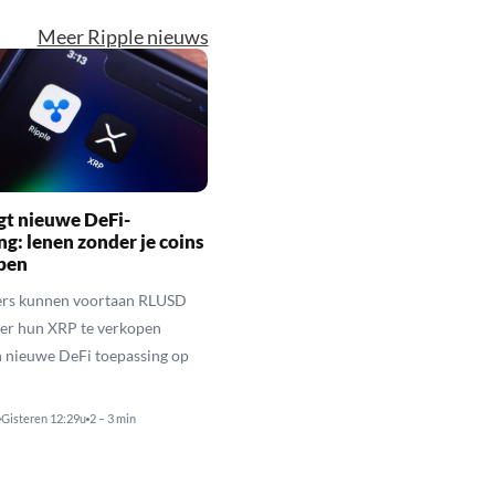
Meer Ripple nieuws
gt nieuwe DeFi-
ng: lenen zonder je coins
open
rs kunnen voortaan RLUSD
der hun XRP te verkopen
n nieuwe DeFi toepassing op
Gisteren 12:29u
2 – 3 min