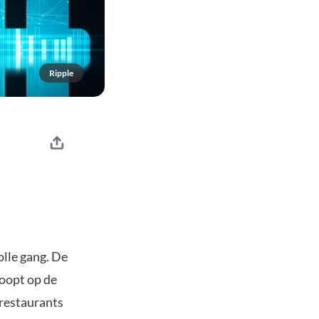
Ripple
olle gang. De
loopt op de
 restaurants