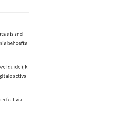
ta’s is snel
mie behoefte
wel duidelijk.
gitale activa
erfect via