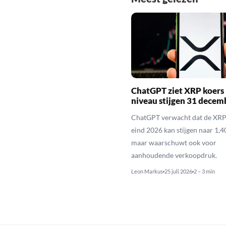
ChatGPT ziet XRP koers 
niveau stijgen 31 decem
ChatGPT verwacht dat de XRP
eind 2026 kan stijgen naar 1,40
maar waarschuwt ook voor
aanhoudende verkoopdruk.
Leon Markus
25 juli 2026
2 – 3 min