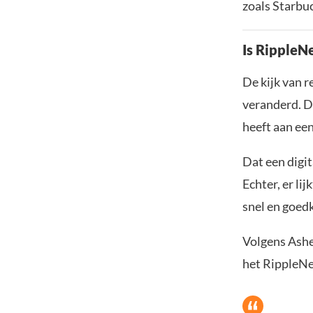
zoals Starbu
Is RippleN
De kijk van r
veranderd. D
heeft aan ee
Dat een digit
Echter, er lij
snel en goedk
Volgens Ashe
het RippleNe