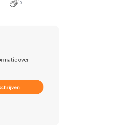
0
ormatie over
schrijven