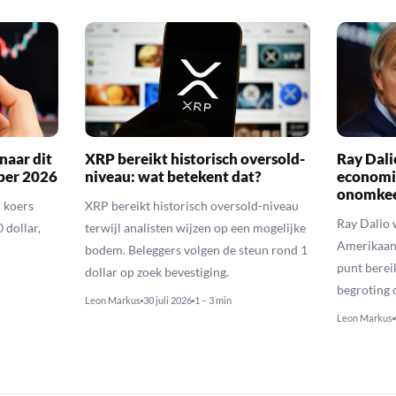
naar dit
XRP bereikt historisch oversold-
Ray Dal
ber 2026
niveau: wat betekent dat?
economi
onomkee
 koers
XRP bereikt historisch oversold-niveau
Ray Dalio
 dollar,
terwijl analisten wijzen op een mogelijke
Amerikaans
bodem. Beleggers volgen de steun rond 1
punt berei
dollar op zoek bevestiging.
begroting o
Leon Markus
30 juli 2026
1 – 3 min
Leon Markus