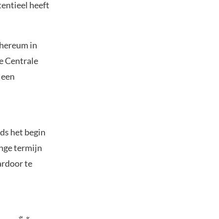
entieel heeft
thereum in
se Centrale
 een
ds het begin
ange termijn
ardoor te