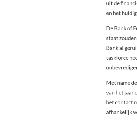
uit de financ
en het huidig
De Bank of F
staat zouden 
Bank al gerui
taskforce hee
onbevredige
Met name de 
van het jaar 
het contact 
afhankelijk 