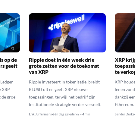
ds op de
Ripple doet in één week drie
XRP krij
rs geeft
grote zetten voor de toekomst
toepassi
van XRP
te verk
 Ledger
Ripple investeert in tokenisatie, breidt
XRP houde
de XRP
RLUSD uit en geeft XRP nieuwe
lenen zon
t de groei
toepassingen, terwijl het bedrijf zijn
dankzij ee
institutionele strategie verder versnelt.
Ethereum.
Erik Juffermans
één dag geleden
2 – 4 min
Sander Derks