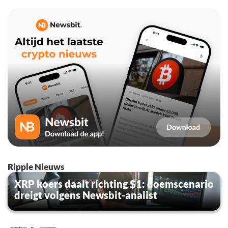
Ripple Nieuws
XRP koers daalt richting $1: doemscenario
dreigt volgens Newsbit-analist