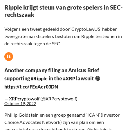
Ripple krijgt steun van grote spelers in SEC-
rechtszaak
Volgens een tweet gedeeld door ‘CryptoLawUS’ hebben
twee grote marktspelers besloten om Ripple te steunen in
de rechtszaak tegen de SEC.
Another company filing an Amicus Brief
supporting
in the
lawsuit 😁
#Ripple
#XRP
https://t.co/FEoAer03DN
— XRPcryptowolf (@XRPcryptowolf)
October 19, 2022
Phillip Goldstein en een groep genaamd ‘ICAN’ (Investor
Choice Advocates Network) zijn van plan om een
amicusbrief naar de rechtbank te sturen. Goldstein is