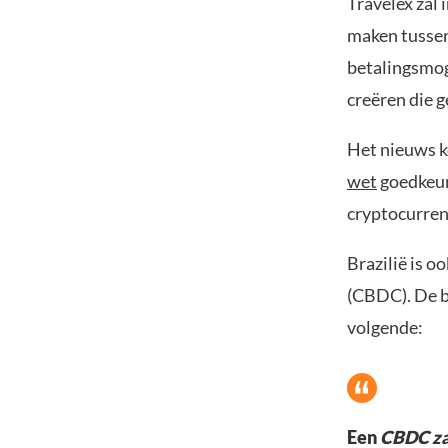
Travelex zal 
maken tussen
betalingsmoge
creëren die 
Het nieuws k
wet
goedkeur
cryptocurren
Brazilië is o
(CBDC). De b
volgende:
Een
CBDC za