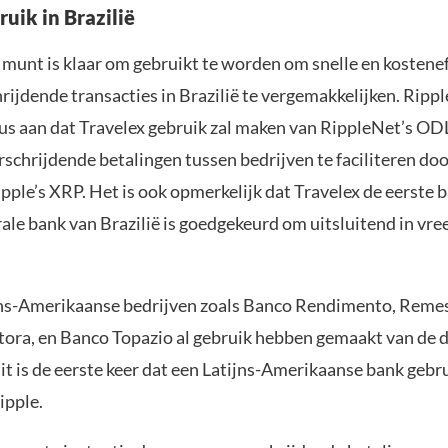
uik in Brazilië
 munt is klaar om gebruikt te worden om snelle en kostene
ijdende transacties in Brazilië te vergemakkelijken. Ripp
us aan dat Travelex gebruik zal maken van RippleNet’s ODL
schrijdende betalingen tussen bedrijven te faciliteren doo
ple’s XRP. Het is ook opmerkelijk dat Travelex de eerste b
rale bank van Brazilië is goedgekeurd om uitsluitend in vr
ns-Amerikaanse bedrijven zoals Banco Rendimento, Remes
tora, en Banco Topazio al gebruik hebben gemaakt van de 
it is de eerste keer dat een Latijns-Amerikaanse bank gebr
ipple.