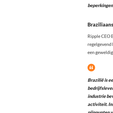
beperkingen 
Braziliaan
Ripple CEO Br
regelgevend k
een geweldig
Brazilië is e
bedrijfsleven
industrie be
activiteit. 
pijnpunten v