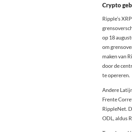
Crypto gebr
Ripple’s XRP
grensoverschr
op 18 august
om grensover
maken van Rip
door de cent
te opereren.
Andere Latij
Frente Corre
RippleNet. D
ODL, aldus R