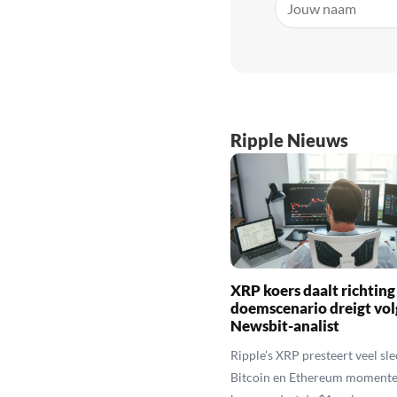
Ripple Nieuws
XRP koers daalt richting
doemscenario dreigt vol
Newsbit-analist
Ripple’s XRP presteert veel sl
Bitcoin en Ethereum momente