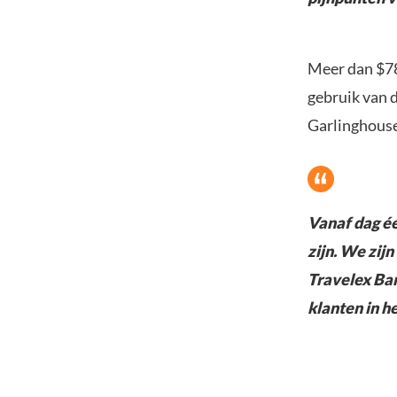
Meer dan $780
gebruik van d
Garlinghous
Vanaf dag éé
zijn. We zij
Travelex Ban
klanten in he