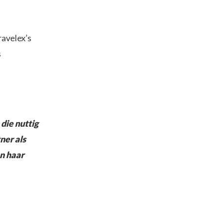
ravelex’s
s
die nuttig
ner als
an haar