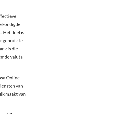
ffectieve
le kondigde
. Het doel is
r gebruik te
ank is die
eemde valuta
sa Online,
diensten van
uik maakt van