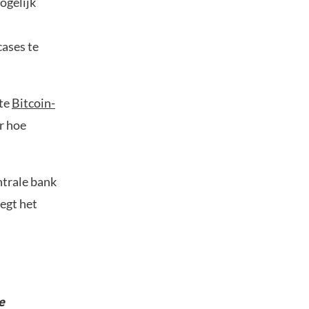
ogelijk
cases te
ste
Bitcoin-
r hoe
ntrale bank
egt het
e