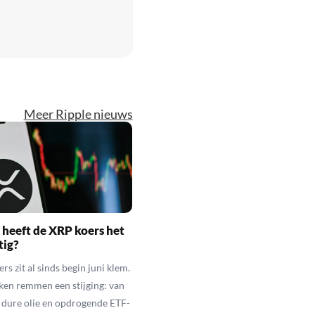
Meer Ripple nieuws
heeft de XRP koers het
tig?
s zit al sinds begin juni klem.
ken remmen een stijging: van
t dure olie en opdrogende ETF-