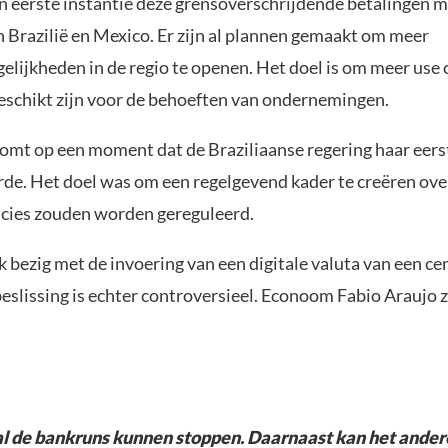
in eerste instantie deze grensoverschrijdende betalingen m
 Brazilië en Mexico. Er zijn al plannen gemaakt om meer
lijkheden in de regio te openen. Het doel is om meer use 
geschikt zijn voor de behoeften van ondernemingen.
omt op een moment dat de Braziliaanse regering haar eer
de. Het doel was om een regelgevend kader te creëren ove
cies zouden worden gereguleerd.
ok bezig met de invoering van een digitale valuta van een ce
eslissing is echter controversieel. Econoom Fabio Araujo z
l de bankruns kunnen stoppen. Daarnaast kan het ander