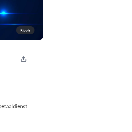
Ripple
betaaldienst