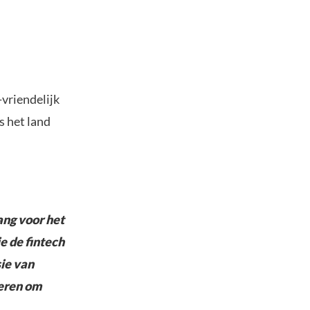
-vriendelijk
s het land
lang voor het
ie de fintech
sie van
teren om