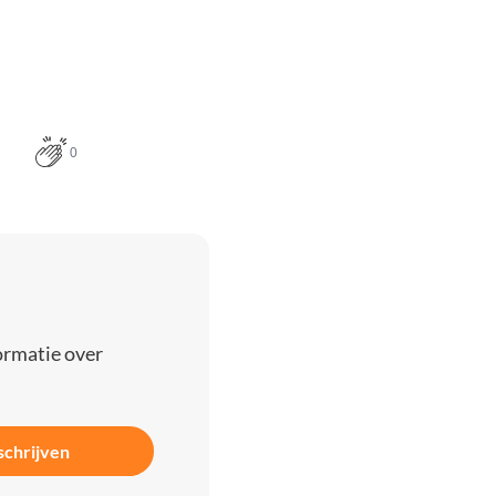
0
ormatie over
schrijven