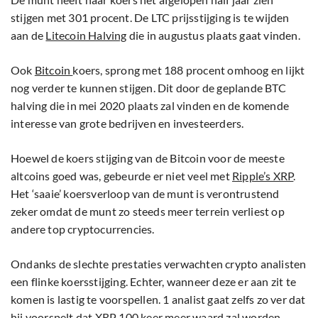
stijgen met 301 procent. De LTC prijsstijging is te wijden
aan de
Litecoin Halving
die in augustus plaats gaat vinden.
Ook
Bitcoin
koers, sprong met 188 procent omhoog en lijkt
nog verder te kunnen stijgen. Dit door de geplande BTC
halving die in mei 2020 plaats zal vinden en de komende
interesse van grote bedrijven en investeerders.
Hoewel de koers stijging van de Bitcoin voor de meeste
altcoins goed was, gebeurde er niet veel met
Ripple’s XRP
.
Het ‘saaie’ koersverloop van de munt is verontrustend
zeker omdat de munt zo steeds meer terrein verliest op
andere top cryptocurrencies.
Ondanks de slechte prestaties verwachten crypto analisten
een flinke koersstijging. Echter, wanneer deze er aan zit te
komen is lastig te voorspellen. 1 analist gaat zelfs zo ver dat
hij voorspelt dat
XRP 100 keer meer waard
zal worden.