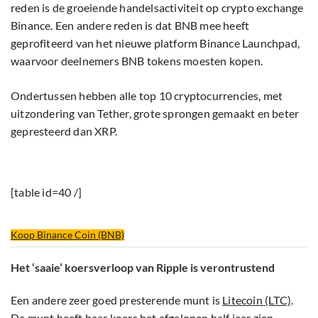
reden is de groeiende handelsactiviteit op crypto exchange
Binance. Een andere reden is dat BNB mee heeft
geprofiteerd van het nieuwe platform Binance Launchpad,
waarvoor deelnemers BNB tokens moesten kopen.
Ondertussen hebben alle top 10 cryptocurrencies, met
uitzondering van Tether, grote sprongen gemaakt en beter
gepresteerd dan XRP.
[table id=40 /]
Koop Binance Coin (BNB)
Het ‘saaie’ koersverloop van Ripple is verontrustend
Een andere zeer goed presterende munt is
Litecoin (LTC)
.
De munt heeft haar koers het afgelopen half jaar zien