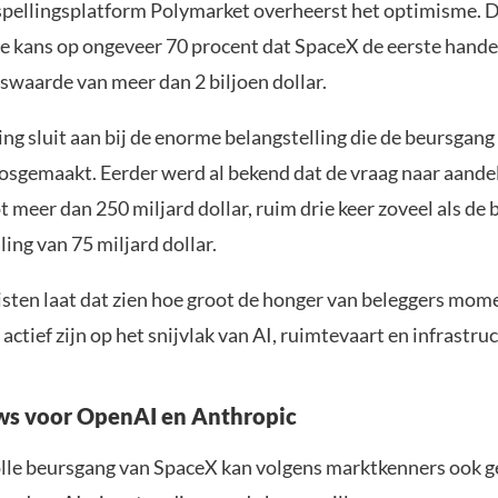
pellingsplatform Polymarket overheerst het optimisme. D
e kans op ongeveer 70 procent dat SpaceX de eerste handel
swaarde van meer dan 2 biljoen dollar.
ng sluit aan bij de enorme belangstelling die de beursgang
losgemaakt. Eerder werd al bekend dat de vraag naar aand
 meer dan 250 miljard dollar, ruim drie keer zoveel als de
ing van 75 miljard dollar.
isten laat dat zien hoe groot de honger van beleggers mome
 actief zijn op het snijvlak van AI, ruimtevaart en infrastru
ws voor OpenAI en Anthropic
lle beursgang van SpaceX kan volgens marktkenners ook 