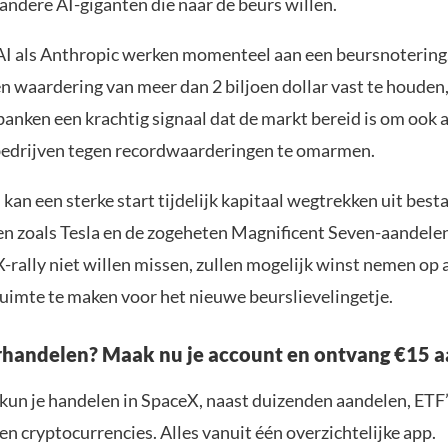
andere AI-giganten die naar de beurs willen.
 als Anthropic werken momenteel aan een beursnotering
en waardering van meer dan 2 biljoen dollar vast te houden,
banken een krachtig signaal dat de markt bereid is om ook 
edrijven tegen recordwaarderingen te omarmen.
d kan een sterke start tijdelijk kapitaal wegtrekken uit bes
en zoals Tesla en de zogeheten Magnificent Seven-aandele
-rally niet willen missen, zullen mogelijk winst nemen op
ruimte te maken voor het nieuwe beurslievelingetje.
handelen? Maak nu je account en ontvang €15 aa
 kun je handelen in SpaceX, naast duizenden aandelen, ETF’
n cryptocurrencies. Alles vanuit één overzichtelijke app.