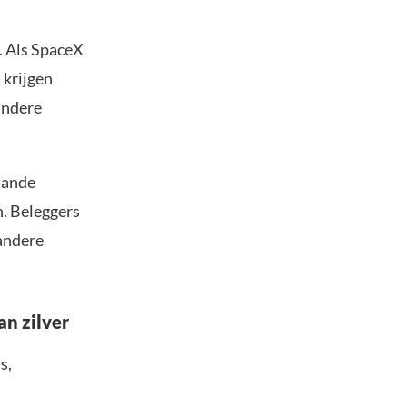
. Als SpaceX
 krijgen
andere
taande
n. Beleggers
 andere
n zilver
s,