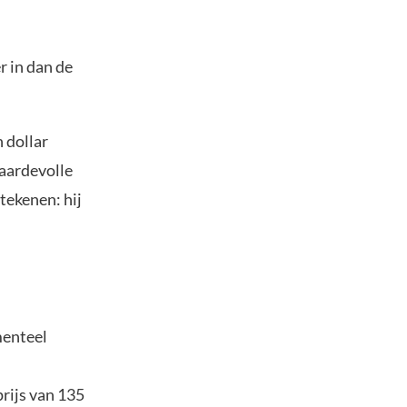
 in dan de
 dollar
aardevolle
tekenen: hij
menteel
prijs van 135