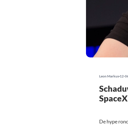
Leon Markus
12-0
Schaduw
SpaceX
De hype rond