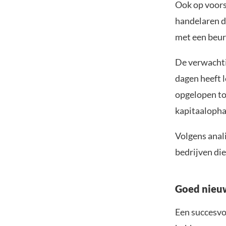
Ook op voors
handelaren d
met een beur
De verwachti
dagen heeft 
opgelopen tot
kapitaalophal
Volgens anal
bedrijven die
Goed nieu
Een succesvo