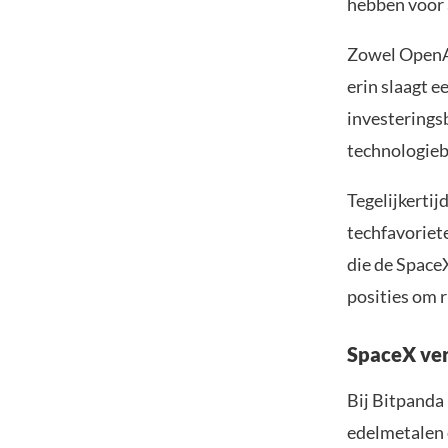
hebben voor 
Zowel OpenAI
erin slaagt e
investerings
technologieb
Tegelijkertij
techfavoriet
die de SpaceX
posities om 
SpaceX ver
Bij Bitpanda
edelmetalen e