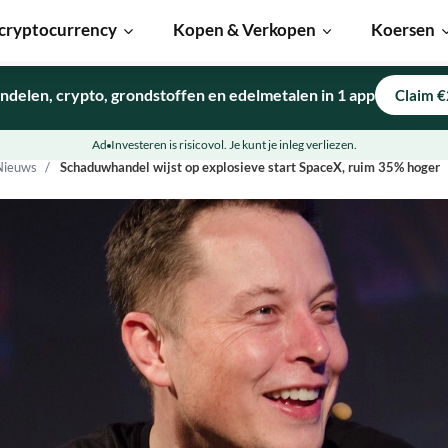
cryptocurrency
Kopen & Verkopen
Koersen
ndelen, crypto, grondstoffen en edelmetalen in 1 app
Claim €
Ad
Investeren is risicovol. Je kunt je inleg verliezen.
Nieuws
Schaduwhandel wijst op explosieve start SpaceX, ruim 35% hoger