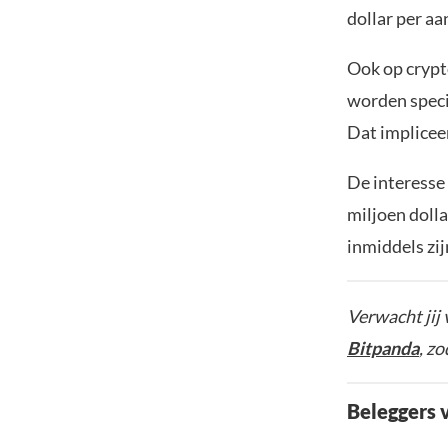
dollar per aa
Ook op crypt
worden speci
Dat impliceer
De interesse 
miljoen doll
inmiddels zij
Verwacht jij
Bitpanda
, z
Beleggers 