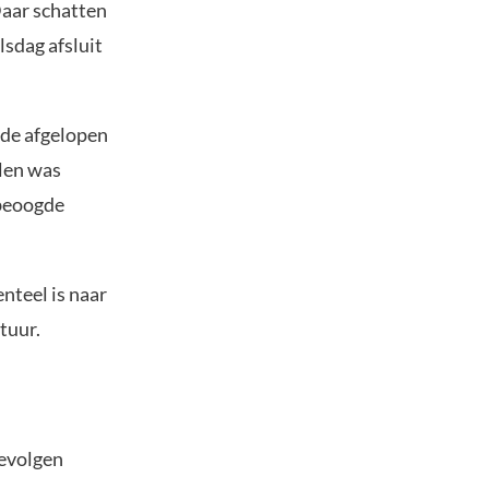
aar schatten
sdag afsluit
 de afgelopen
elen was
 beoogde
nteel is naar
ctuur.
gevolgen