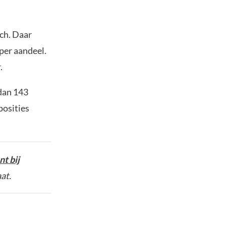
ch. Daar
per aandeel.
.
 dan 143
posities
t bij
at.