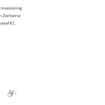
e investering
in Zwitserse
vanaf €1.
0