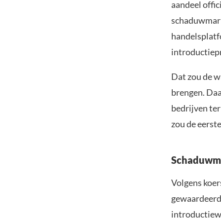
aandeel offi
schaduwmarkt
handelsplatf
introductiepr
Dat zou de wa
brengen. Daa
bedrijven ter
zou de eerste
Schaduwmar
Volgens koer
gewaardeerd o
introductiewa