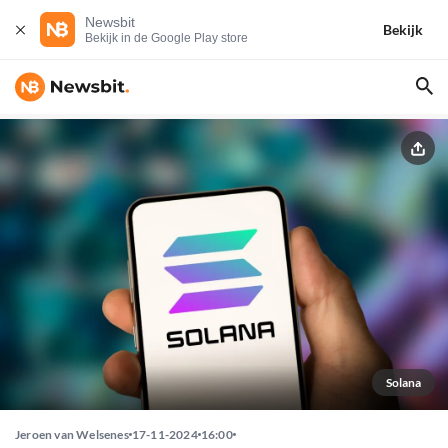
Newsbit
Bekijk
Bekijk in de Google Play store
Solana
Jeroen van Welsenes
17-11-2024
16:00