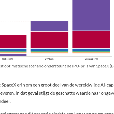
st optimistische scenario ondersteunt de IPO-prijs van SpaceX (B
t SpaceX erin om een groot deel van de wereldwijde AI-capa
leveren. In dat geval stijgt de geschatte waarde naar onge
ndeel.
ningstar aan dit scenario slechts een kans van zeven proc