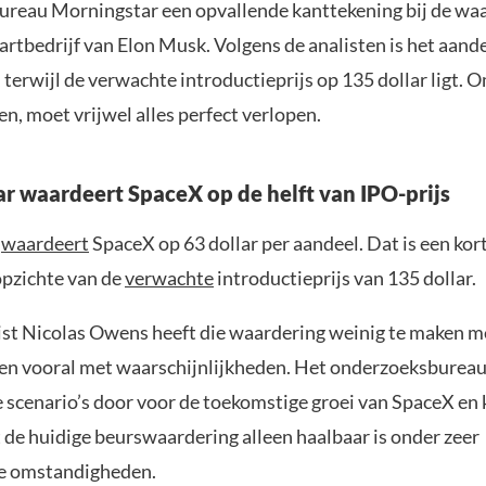
reau Morningstar een opvallende kanttekening bij de wa
rtbedrijf van Elon Musk. Volgens de analisten is het aande
 terwijl de verwachte introductieprijs op 135 dollar ligt. Om
n, moet vrijwel alles perfect verlopen.
r waardeert SpaceX op de helft van IPO-prijs
r
waardeert
SpaceX op 63 dollar per aandeel. Dat is een kor
opzichte van de
verwachte
introductieprijs van 135 dollar.
ist Nicolas Owens heeft die waardering weinig te maken m
en vooral met waarschijnlijkheden. Het onderzoeksburea
e scenario’s door voor de toekomstige groei van SpaceX en
 de huidige beurswaardering alleen haalbaar is onder zeer
he omstandigheden.