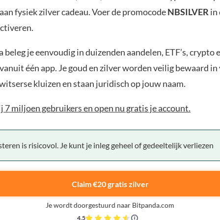
aan fysiek zilver cadeau. Voer de promocode
NBSILVER
in
ctiveren.
 beleg je eenvoudig in duizenden aandelen, ETF’s, crypto 
anuit één app. Je goud en zilver worden veilig bewaard in 
witserse kluizen en staan juridisch op jouw naam.
bij 7 miljoen gebruikers en open nu gratis je account.
teren is risicovol. Je kunt je inleg geheel of gedeeltelijk verliezen
Claim €20 gratis zilver
Je wordt doorgestuurd naar Bitpanda.com
4,5