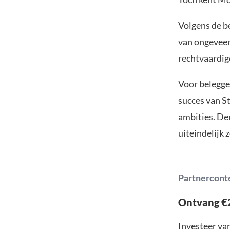
Volgens de b
van ongeveer
rechtvaardige
Voor belegger
succes van St
ambities. Den
uiteindelijk 
Partnercont
Ontvang €2
Investeer van