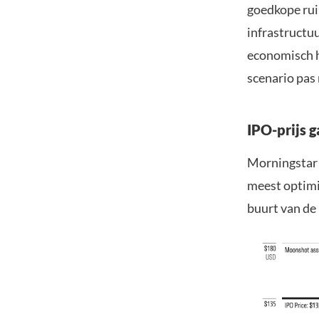
goedkope rui
infrastructuu
economisch h
scenario pas
IPO-prijs 
Morningstar 
meest optimi
buurt van de 