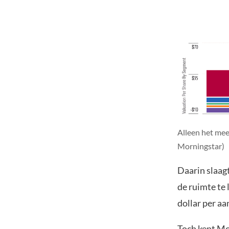
Alleen het mee
Morningstar)
Daarin slaag
de ruimte te 
dollar per aa
Toch kent Mor