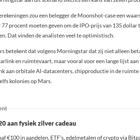
erekeningen zou een belegger de Moonshot-case een waars
 77 procent moeten geven om de IPO-prijs van 135 dollar 
n. Dat vinden de analisten veel te optimistisch.
s betekent dat volgens Morningstar dat zij niet alleen bet
arlink en ruimtevaart, maar vooral voor een lange lijst aa
k aan orbitale AI-datacenters, chipproductie in de ruimte
zelfs kolonies op Mars.
ent
0 aan fysiek zilver cadeau
af €100 in aandelen, ETF’s, edelmetalen of crypto via Bit