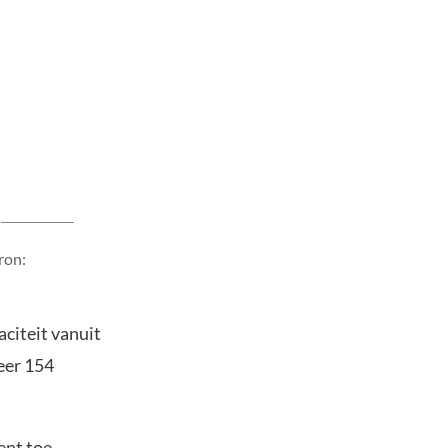
ron:
citeit vanuit
veer 154
ent toe.