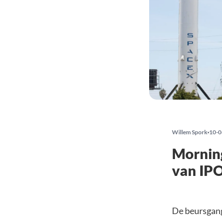
Willem Spork
10-0
Morning
van IPO
De beursgang