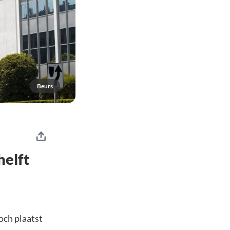
Beurs
helft
och plaatst