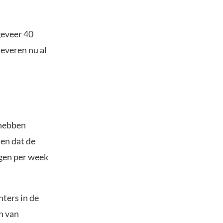
geveer 40
leveren nu al
 hebben
en dat de
ngen per week
ters in de
n van