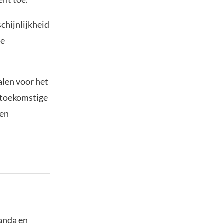
chijnlijkheid
te
alen voor het
n toekomstige
 en
panda en