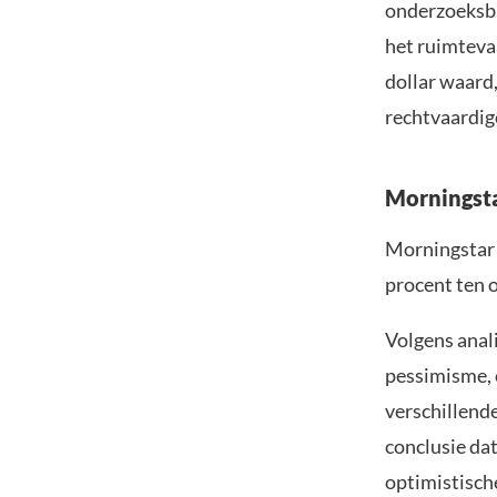
onderzoeksbu
het ruimtevaa
dollar waard,
rechtvaardige
Morningsta
Morningsta
procent ten 
Volgens anal
pessimisme, 
verschillend
conclusie dat
optimistisc