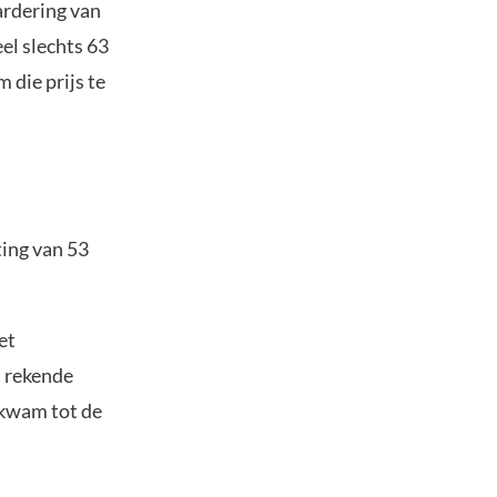
ardering van
el slechts 63
 die prijs te
ting van 53
et
u rekende
 kwam tot de