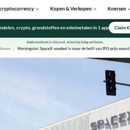
cryptocurrency
Kopen & Verkopen
Koersen
ndelen, crypto, grondstoffen en edelmetalen in 1 app
Claim €
Ad
Investeren is risicovol. Je kunt je inleg verliezen.
Nieuws
Morningstar: SpaceX-aandeel is maar de helft van IPO-prijs waard