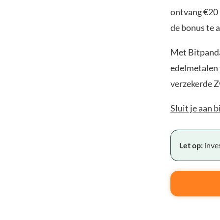
ontvang €20 
de bonus te a
Met Bitpanda
edelmetalen v
verzekerde Z
Sluit je aan 
Let op:
inves