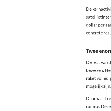
De kernactivi
satellietint
dollar per aa
concrete res
Twee enor
De rest van 
bewezen. Het
raket volled
mogelijk zijn
Daarnaast re
ruimte. Deze