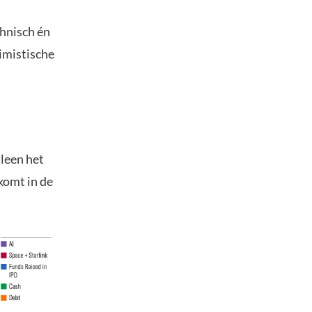
chnisch én
imistische
leen het
komt in de