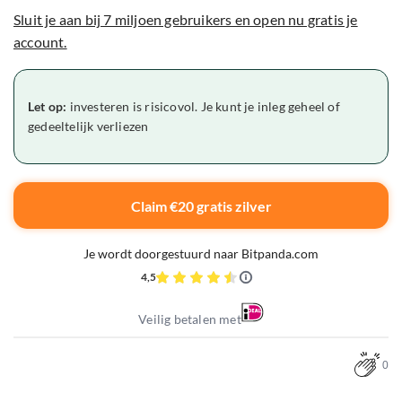
Sluit je aan bij 7 miljoen gebruikers en open nu gratis je
account.
Let op:
investeren is risicovol. Je kunt je inleg geheel of
gedeeltelijk verliezen
Claim €20 gratis zilver
Je wordt doorgestuurd naar Bitpanda.com
4,5
Veilig betalen met
0