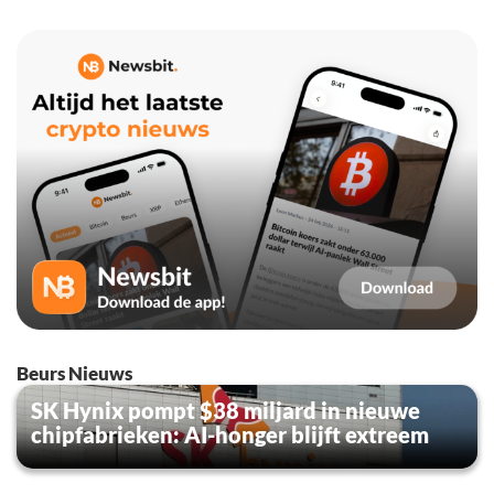
Beurs Nieuws
SK Hynix pompt $38 miljard in nieuwe
chipfabrieken: AI-honger blijft extreem