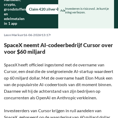
crypto,
Investeren is risicovol. Je kunt je
grondstoffen
Claim €20 zilver
Ad
inleg verliezen.
en
edelmetalen
in 1 app
Leon Markus
16-06-2026
13:17
SpaceX neemt AI-codeerbedrijf Cursor over
voor $60 miljard
SpaceX heeft officieel ingestemd met de overname van
Cursor, een deal die de snelgroeiende AI-startup waardeert
op 60 miljard dollar. Met de overname haalt Elon Musk een
van de populairste AI-codeertools van dit moment binnen.
Daarmee wil hij de achterstand van zijn bedrijven op
concurrenten als OpenAI en Anthropic verkleinen.
Investeerders van Cursor krijgen in ruil aandelen van
SpaceX, gebaseerd op de waardering van 60 miljard dollar.