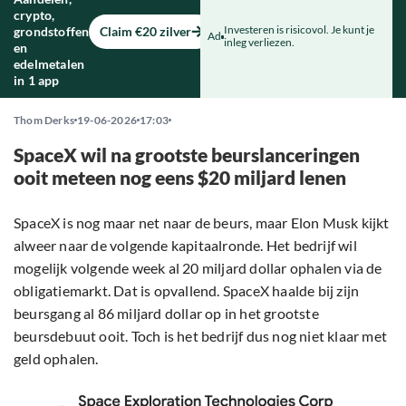
crypto,
Investeren is risicovol. Je kunt je
grondstoffen
Claim €20 zilver
Ad
inleg verliezen.
en
edelmetalen
in 1 app
Thom Derks
19-06-2026
17:03
SpaceX wil na grootste beurslanceringen
ooit meteen nog eens $20 miljard lenen
SpaceX is nog maar net naar de beurs, maar Elon Musk kijkt
alweer naar de volgende kapitaalronde. Het bedrijf wil
mogelijk volgende week al 20 miljard dollar ophalen via de
obligatiemarkt. Dat is opvallend. SpaceX haalde bij zijn
beursgang al 86 miljard dollar op in het grootste
beursdebuut ooit. Toch is het bedrijf dus nog niet klaar met
geld ophalen.