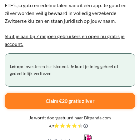
ETF’s, crypto en edelmetalen vanuit één app. Je goud en
zilver worden veilig bewaard in volledig verzekerde
Zwitserse kluizen en staan juridisch op jouw naam.
Sluit je aan bij 7 miljoen gebruikers en open nu gratis je
account.
Let op:
investeren is risicovol. Je kunt je inleg geheel of
gedeeltelijk verliezen
Claim €20 gratis zilver
Je wordt doorgestuurd naar Bitpanda.com
4,5