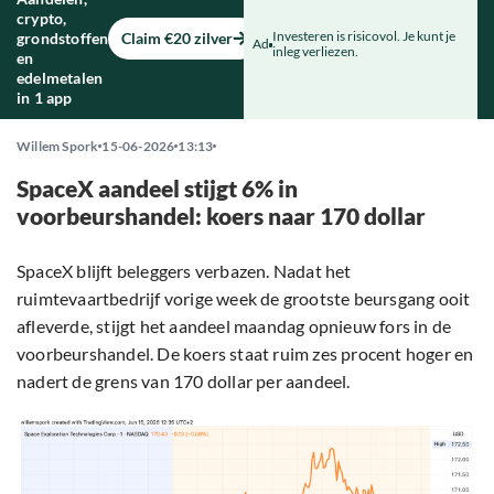
crypto,
Investeren is risicovol. Je kunt je
grondstoffen
Claim €20 zilver
Ad
inleg verliezen.
en
edelmetalen
in 1 app
Willem Spork
15-06-2026
13:13
SpaceX aandeel stijgt 6% in
voorbeurshandel: koers naar 170 dollar
SpaceX blijft beleggers verbazen. Nadat het
ruimtevaartbedrijf vorige week de grootste beursgang ooit
afleverde, stijgt het aandeel maandag opnieuw fors in de
voorbeurshandel. De koers staat ruim zes procent hoger en
nadert de grens van 170 dollar per aandeel.