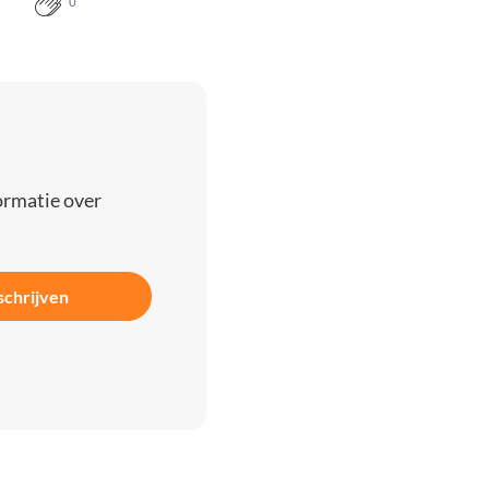
0
ormatie over
schrijven