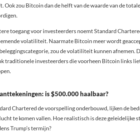
ft. Ook zou Bitcoin dan de helft van de waarde van de tota
rdigen.
tere toegang voor investeerders noemt Standard Chartere
nemende volatiliteit. Naarmate Bitcoin meer wordt geacce
beleggingscategorie, zou de volatiliteit kunnen afnemen. D
k traditionele investeerders die voorheen Bitcoin links lie
ppen.
kanttekeningen: is $500.000 haalbaar?
ard Chartered de voorspelling onderbouwd, lijken de bed
 lucht te komen vallen. Hoe realistisch is deze geleidelijke s
dens Trump’s termijn?