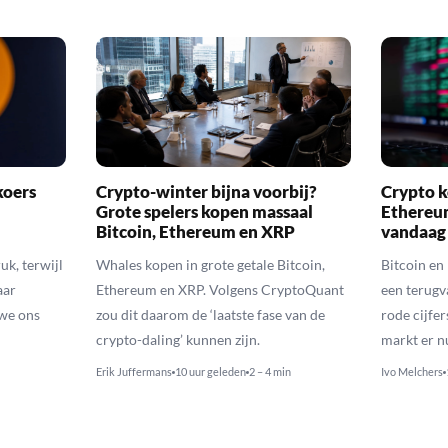
koers
Crypto-winter bijna voorbij?
Crypto k
Grote spelers kopen massaal
Ethereu
Bitcoin, Ethereum en XRP
vandaag
uk, terwijl
Whales kopen in grote getale Bitcoin,
Bitcoin en
aar
Ethereum en XRP. Volgens CryptoQuant
een terugv
 we ons
zou dit daarom de ‘laatste fase van de
rode cijfer
crypto-daling’ kunnen zijn.
markt er n
Erik Juffermans
10 uur geleden
2 – 4 min
Ivo Melchers