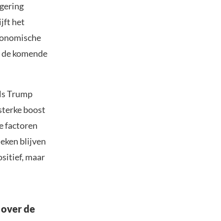
egering
jft het
economische
in de komende
Als Trump
 sterke boost
e factoren
eken blijven
sitief, maar
 over de