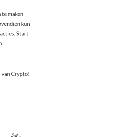
n te maken
Bovendien kun
acties. Start
o!
t van Crypto!