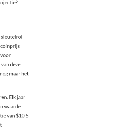
rojectie?
 sleutelrol
tcoinprijs
 voor
e van deze
 nog maar het
en. Elk jaar
een waarde
tie van $10,5
t