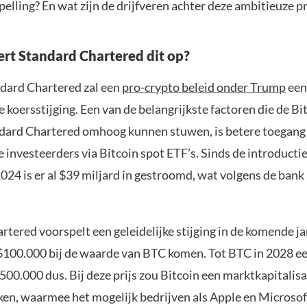
pelling? En wat zijn de drijfveren achter deze ambitieuze p
rt Standard Chartered dit op?
dard Chartered zal een
pro-crypto beleid onder Trump
een
e koersstijging. Een van de belangrijkste factoren die de Bi
dard Chartered omhoog kunnen stuwen, is betere toegang
e investeerders via Bitcoin spot ETF’s. Sinds de introducti
024 is er al $39 miljard in gestroomd, wat volgens de bank
tered voorspelt een geleidelijke stijging in de komende jar
s $100.000 bij de waarde van BTC komen. Tot BTC in 2028 
500.000 dus. Bij deze prijs zou Bitcoin een marktkapitalisa
iken, waarmee het mogelijk bedrijven als Apple en Microsof