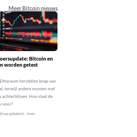
Meer Bitcoin nieuws
oersupdate: Bitcoin en
m worden getest
 Ethereum herstellen knap van
al, terwijl andere munten met
s achterblijven. Hoe staat de
u voor?
15 uur geleden
1 – 3 min