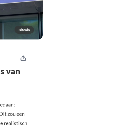
Bitcoin
js van
edaan:
Dit zou een
e realistisch