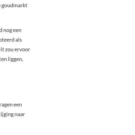
le goudmarkt
d nog een
pteerd als
it zou ervoor
ten liggen,
ragen een
tijging naar