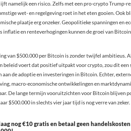
ijft namelijk een risico. Zelfs met een pro-crypto Trump-r
stige wet- en regelgeving roet in het eten gooien. Ook bli
ische plaatje erg onzeker. Geopolitieke spanningen en 
ls inflatie en renteverhogingen kunnen de groei van Bitco
ing van $500.000 per Bitcoin is zonder twijfel ambitieus. 
 beleid voert dat positief uitpakt voor crypto, zou dit een
aan de adoptie en investeringen in Bitcoin. Echter, extern
eving, macro-economische ontwikkelingen en marktdynami
r. De lange termijn vooruitzichten voor Bitcoin blijven po
aar $500.000 in slechts vier jaar tijd is nog verre van zeker.
aag nog €10 gratis en betaal geen handelskosten
.000!