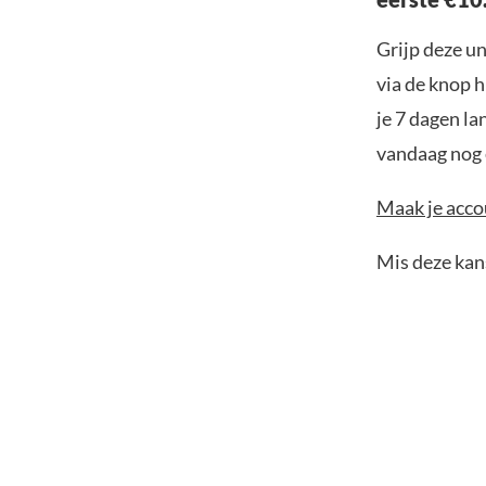
Grijp deze u
via de knop h
je 7 dagen la
vandaag nog e
Maak je accou
Mis deze kans