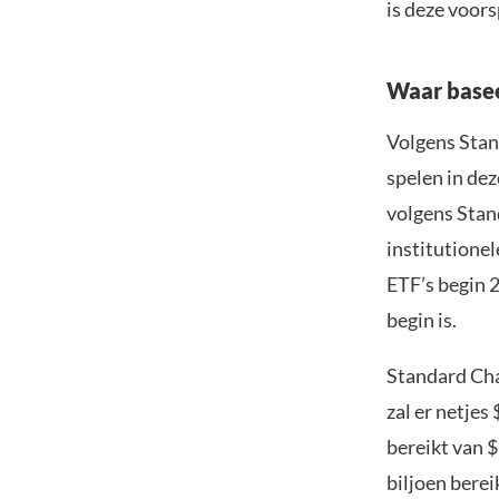
is deze voors
Waar basee
Volgens Stan
spelen in dez
volgens Stan
institutionel
ETF’s begin 2
begin is.
Standard Char
zal er netje
bereikt van $
biljoen bere