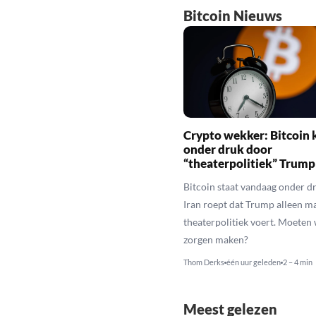
Bitcoin Nieuws
Crypto wekker: Bitcoin 
onder druk door
“theaterpolitiek” Trump
Bitcoin staat vandaag onder dr
Iran roept dat Trump alleen m
theaterpolitiek voert. Moeten
zorgen maken?
Thom Derks
één uur geleden
2 – 4 min
Meest gelezen