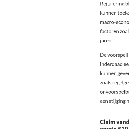
Regulering bl
kunnen toekom
macro-econom
factoren zoa
jaren.
De voorspell
inderdaad een
kunnen geven 
zoals regelg
onvoorspelbaa
een stijging n
Claim vand
eerste €10