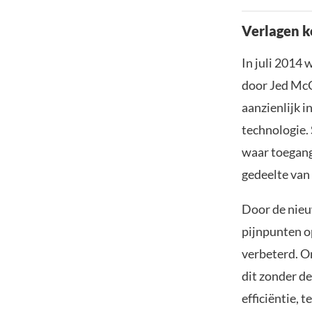
Verlagen k
In juli 2014 
door Jed McC
aanzienlijk i
technologie. 
waar toegang 
gedeelte van 
Door de nieu
pijnpunten o
verbeterd. O
dit zonder d
efficiëntie, t