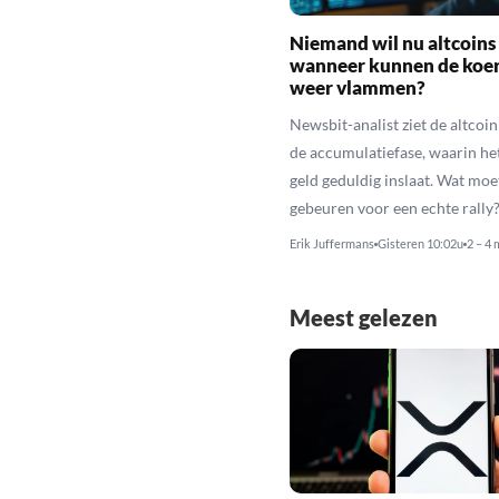
Niemand wil nu altcoins
wanneer kunnen de koe
weer vlammen?
Newsbit-analist ziet de altcoi
de accumulatiefase, waarin he
geld geduldig inslaat. Wat moe
gebeuren voor een echte rally
Erik Juffermans
Gisteren 10:02u
2 – 4 
Meest gelezen