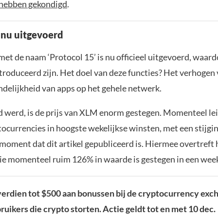
 hebben gekondigd
.
 nu uitgevoerd
met de naam ‘Protocol 15’ is nu officieel uitgevoerd, waar
troduceerd zijn. Het doel van deze functies? Het verhogen
ndelijkheid van apps op het gehele netwerk.
d werd, is de prijs van XLM enorm gestegen. Momenteel le
tocurrencies in hoogste wekelijkse winsten, met een stijgi
oment dat dit artikel gepubliceerd is. Hiermee overtreft 
e momenteel ruim 126% in waarde is gestegen in een week 
erdien tot $500 aan bonussen bij de cryptocurrency exc
ruikers die crypto storten. Actie geldt tot en met 10 dec.