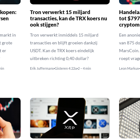
 kopen:
Tron verwerkt 15 miljard
Handelaa
rsen
transacties, kan de TRX koers nu
tot $79
ook stijgen?
cryptom
nmarkt in
Tron verwerkt inmiddels 15 miljard
Een anoni
t grote
transacties en blijft groeien dankzij
van 875 do
t er
USDT. Kan de TRX koers eindelijk
MarsCoin. 
?
uitbreken richting 0,40 dollar?
roept vrag
min
Erik Juffermans
Gisteren 4:22u
2 – 4 min
Leon Markus