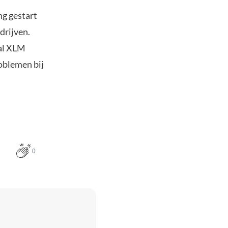
ng gestart
drijven.
zal XLM
oblemen bij
0