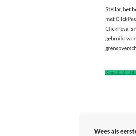
Stellar, het 
met ClickPes
ClickPesa is
gebruikt wor
grensoversch
Koop XLM | ID
Wees als eerst