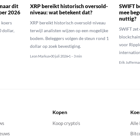
naar dit
XRP bereikt historisch oversold-
SWIFT b
ber 2026
niveau: wat betekent dat?
mee bego
nuttig?
 koers
XRP bereikt historisch oversold-niveau
SWIFT zet 
 dollar,
terwijl analisten wijzen op een mogelijke
blockchain
bodem. Beleggers volgen de steun rond 1
voor Rippl
dollar op zoek bevestiging.
internatio
Leon Markus
30 juli 2026
1 – 3 min
Erik Jufferma
Kopen
Koe
uws
Koop crypto’s
Alle
ieuws
Bitc