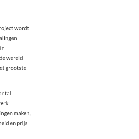
project wordt
alingen
in
 de wereld
het grootste
antal
werk
ringen maken,
eid en prijs