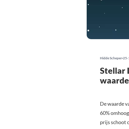
Hidde Scheper
25-
Stellar
waarde
De waarde v
60% omhoog g
prijs schoot