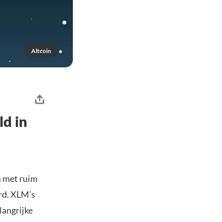
Altcoin
d in
m met ruim
rd. XLM’s
langrijke