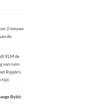
door 2 nieuwe
 van de
idt XLM de
ng van ruim
het Ripple’s
tijd.
hange Bybit.