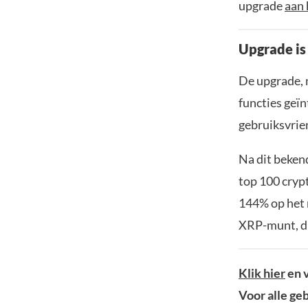
upgrade
aan
Upgrade is
De upgrade, 
functies geïn
gebruiksvrie
Na dit beken
top 100 cryp
144% op het m
XRP-munt, di
Klik hier
en v
Voor alle geb