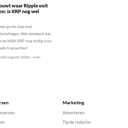
ouwt waar Ripple ooit
n: is XRP nog wel
een grote stap met
betalingen. Wat betekent dat
e en blijft XRP nog nodig voor
nale transacties?
ns
02 augustus 2026
2 – 4 min
rsen
Marketing
 koersen
Adverteren
oin
Tip de redactie