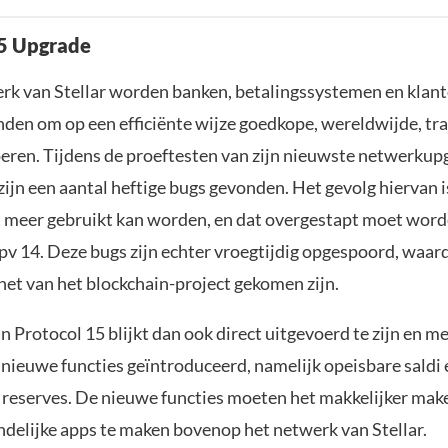
15 Upgrade
rk van Stellar worden banken, betalingssystemen en klan
nden om op een efficiënte wijze goedkope, wereldwijde, tr
eren. Tijdens de proeftesten van zijn nieuwste netwerkup
zijn een aantal heftige bugs gevonden. Het gevolg hiervan is
t meer gebruikt kan worden, en dat overgestapt moet wor
pv 14. Deze bugs zijn echter vroegtijdig opgespoord, waar
net van het blockchain-project gekomen zijn.
 Protocol 15 blijkt dan ook direct uitgevoerd te zijn en me
2 nieuwe functies geïntroduceerd, namelijk opeisbare saldi 
reserves. De nieuwe functies moeten het makkelijker ma
ndelijke apps te maken bovenop het netwerk van Stellar.