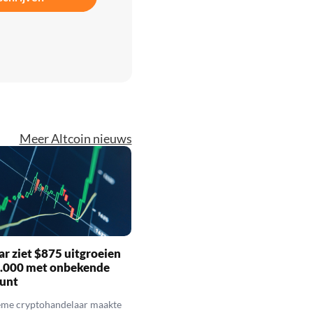
Meer Altcoin nieuws
r ziet $875 uitgroeien
7.000 met onbekende
unt
eme cryptohandelaar maakte