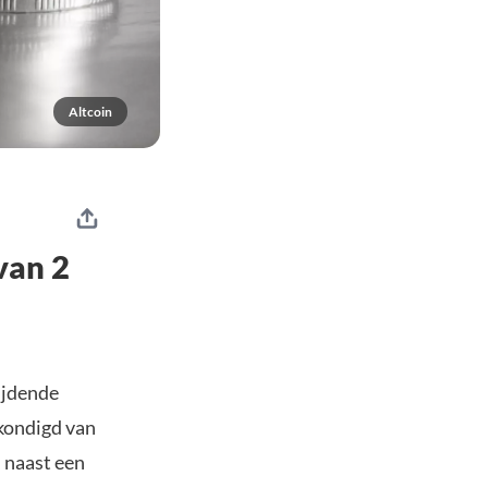
Altcoin
van 2
ijdende
ekondigd van
, naast een