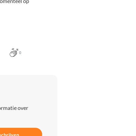
 momenteel op
0
ormatie over
schrijven