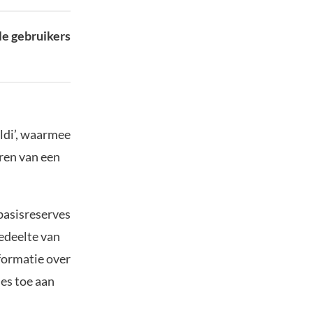
le gebruikers
ldi’, waarmee
ren van een
 basisreserves
edeelte van
formatie over
ies toe aan