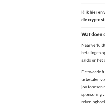
Klik hier
en v
die crypto st
Wat doen 
Naar verluid
betalingen o
saldo en het 
De tweede fun
te betalen v
jou fondsen 
sponsoring va
rekeningboe