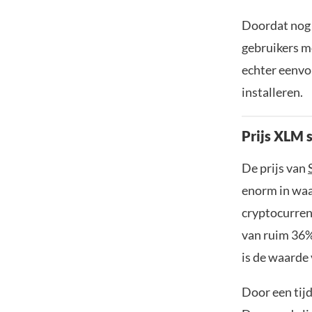
Doordat nog 
gebruikers m
echter eenvo
installeren.
Prijs XLM 
De prijs van
enorm in waa
cryptocurren
van ruim 36%
is de waarde
Door een tijd