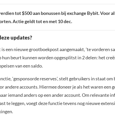
erdien tot $500 aan bonussen bij exchange Bybit. Voor al
orten. Actie geldt tot en met 10 dec.
deze updates?
t is een nieuwe grootboekpost aangemaakt, ’te vorderen sa
p hun beurt kunnen worden opgesplitst in 2 delen: het creë
opeisen van een saldo.
ctie, ‘gesponsorde reserves’, stelt gebruikers in staat om
oor andere accounts. Hiermee doneer je als het waren een g
naar iemand anders op een ander account. Om relevante in
st te leggen, voegt deze functie tevens nog nieuwe extens
kingen.