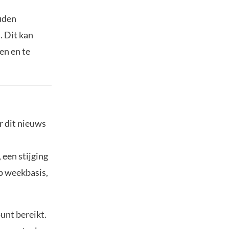
ouden
. Dit kan
en en te
or dit nieuws
een stijging
p weekbasis,
unt bereikt.