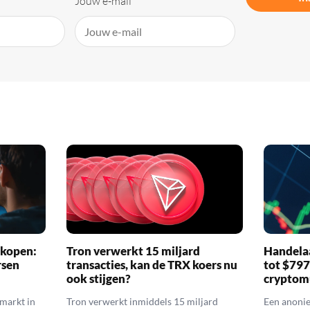
Jouw e-mail
 kopen:
Tron verwerkt 15 miljard
Handelaa
rsen
transacties, kan de TRX koers nu
tot $79
ook stijgen?
cryptom
nmarkt in
Tron verwerkt inmiddels 15 miljard
Een anoni