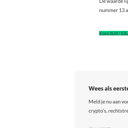
De waarde li
nummer 13 al
Koop XLM | ID
Wees als eerst
Meld je nu aan vo
crypto’s, rechtstre