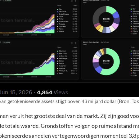
n getokeniseerde assets stijgt boven 43 miljard dollar (Bron: To
n veruit het grootste deel van de markt. Zij zijn goed voo
de totale waarde. Grondstoffen volgen op ruime afstand m
okeniseerde aandelen vertegenwoordigen momenteel 3,8 