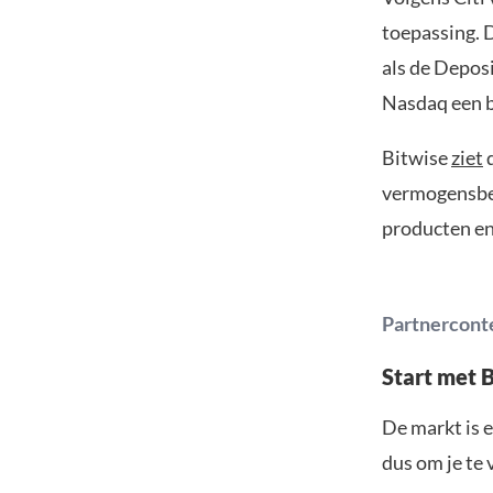
toepassing. D
als de Depos
Nasdaq een be
Bitwise
ziet
d
vermogensbeh
producten en
Partnercont
Start met 
De markt is e
dus om je te 