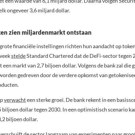
t een waarde van 6,1 miljard dollar. Daarna volgen Securi
lk ongeveer 3,6 miljard dollar.
en zien miljardenmarkt ontstaan
rote financiële instellingen richten hun aandacht op token
 week
stelde
Standard Chartered dat de DeFi-sector tegen 
t een markt van 2,7 biljoen dollar. Volgens de bank zal die 
worden gedreven door de verdere opkomst van getokenise
oducten.
up
verwacht
een sterke groei. De bank rekent in een basissc
 biljoen dollar tegen 2030. In een optimistisch scenario kan
,2 biljoen dollar.
 verschuift de sector langzaam van experimenten naar groo