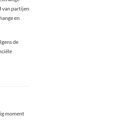
 van partijen
change en
olgens de
nciële
stig moment