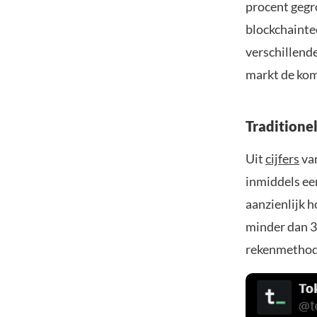
procent gegr
blockchaintec
verschillend
markt de kom
Traditione
Uit
cijfers
van
inmiddels ee
aanzienlijk 
minder dan 33
rekenmethode