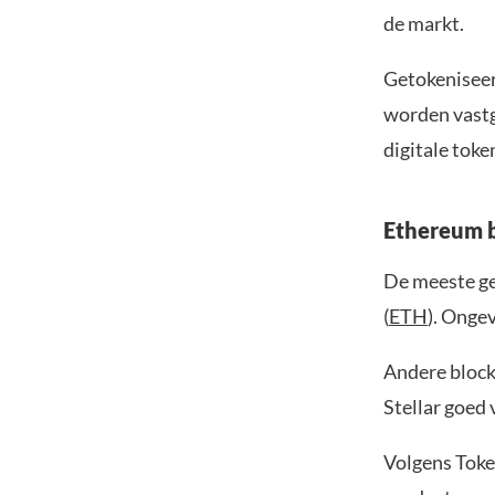
de markt.
Getokeniseer
worden vastg
digitale tok
Ethereum b
De meeste ge
(
ETH
). Onge
Andere block
Stellar goed
Volgens Toke