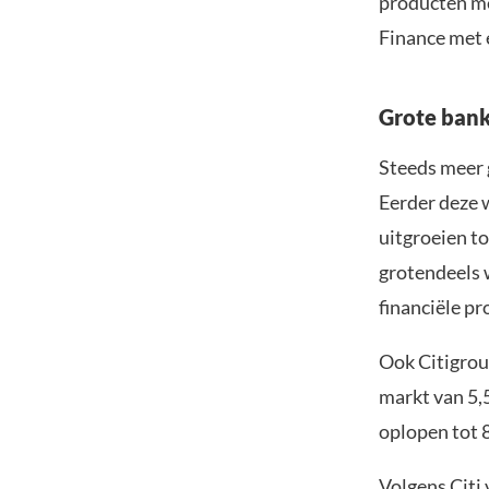
producten me
Finance met e
Grote bank
Steeds meer g
Eerder deze
uitgroeien to
grotendeels 
financiële pr
Ook Citigro
markt van 5,5
oplopen tot 8
Volgens Citi