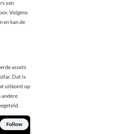
rs van
door. Volgens
n en kan de
erde assets
lar. Dat is
at uitkomt op
n andere
egeteld.