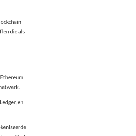
lockchain
fen die als
n Ethereum
 netwerk.
Ledger, en
okeniseerde