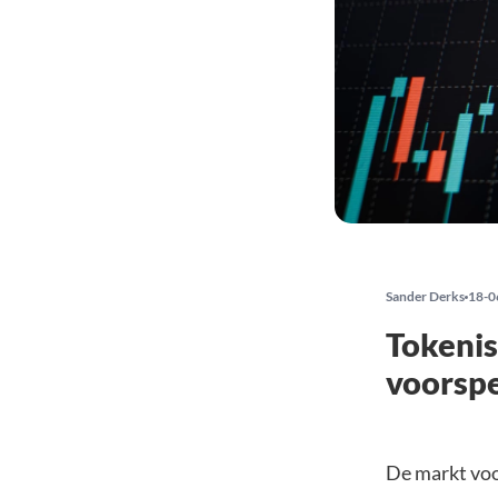
Sander Derks
18-0
Tokenis
voorspe
De markt voo