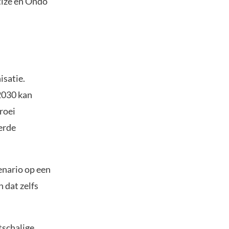
tize en Ondo
isatie.
2030 kan
groei
erde
enario op een
 dat zelfs
tschalige