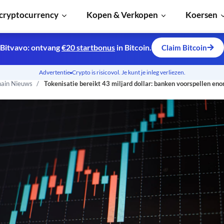
cryptocurrency
Kopen & Verkopen
Koersen
Bitvavo: ontvang
€20 startbonus
in Bitcoin.
Claim Bitcoin
Advertentie
Crypto is risicovol. Je kunt je inleg verliezen.
hain Nieuws
Tokenisatie bereikt 43 miljard dollar: banken voorspellen eno