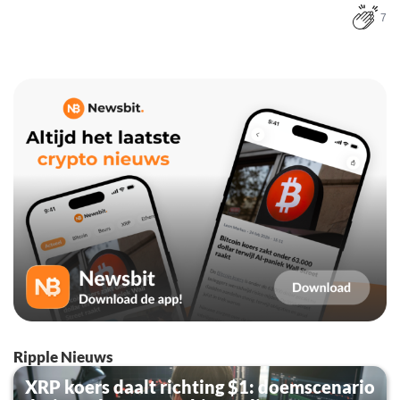
7
Ripple Nieuws
XRP koers daalt richting $1: doemscenario