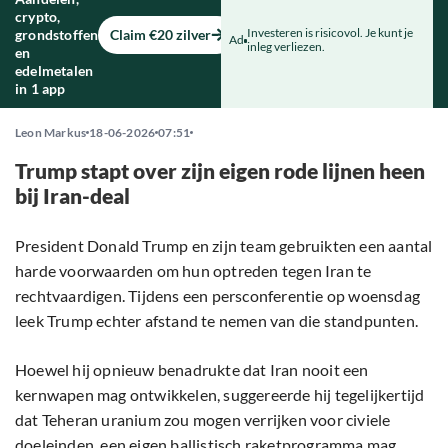
crypto,
Investeren is risicovol. Je kunt je
grondstoffen
Claim €20 zilver
Ad
inleg verliezen.
en
edelmetalen
in 1 app
Leon Markus
18-06-2026
07:51
Trump stapt over zijn eigen rode lijnen heen
bij Iran-deal
President Donald Trump en zijn team gebruikten een aantal
harde voorwaarden om hun optreden tegen Iran te
rechtvaardigen. Tijdens een persconferentie op woensdag
leek Trump echter afstand te nemen van die standpunten.
Hoewel hij opnieuw benadrukte dat Iran nooit een
kernwapen mag ontwikkelen, suggereerde hij tegelijkertijd
dat Teheran uranium zou mogen verrijken voor civiele
doeleinden, een eigen ballistisch raketprogramma mag