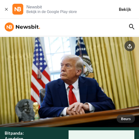
Newsbit
Bekijk
Bekijk in de Google Play store
Beurs
Bitpanda:
Aandelen,