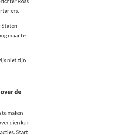
prichter Ross
rtariërs.
e Staten
nog maar te
js niet zijn
 over de
n te maken
Bovendien kun
acties. Start