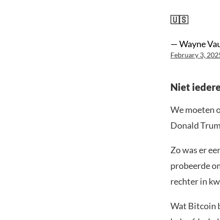
🇺🇸
— Wayne Va
February 3, 202
Niet iedere
We moeten ov
Donald Trum
Zo was er een
probeerde om
rechter in k
Wat Bitcoin b