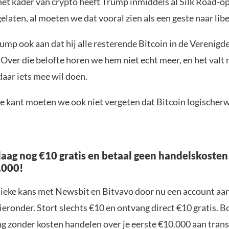
 het kader van crypto heeft Trump inmiddels al Silk Road-o
gelaten, al moeten we dat vooral zien als een geste naar libe
ump ook aan dat hij alle resterende Bitcoin in de Verenigd
Over die belofte horen we hem niet echt meer, en het valt 
 daar iets mee wil doen.
 kant moeten we ook niet vergeten dat Bitcoin logischerwi
aag nog €10 gratis en betaal geen handelskosten
.000!
nieke kans met Newsbit en Bitvavo door nu een account aa
ieronder. Stort slechts €10 en ontvang direct €10 gratis. 
ng zonder kosten handelen over je eerste €10.000 aan trans