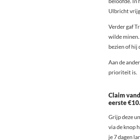
beloofde. In
Ulbricht vrij
Verder gaf Tr
wilde minen. 
bezien of hij
Aan de andere
prioriteit is.
Claim vand
eerste €10
Grijp deze u
via de knop h
je 7 dagen la