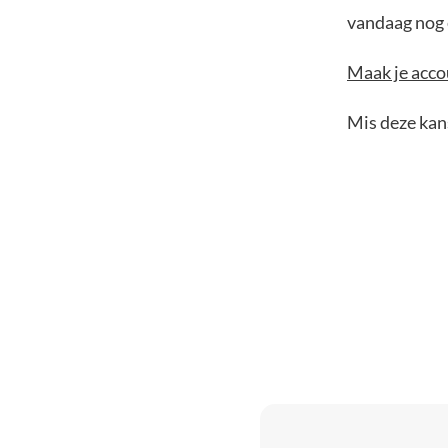
vandaag nog e
Maak je accou
Mis deze kans