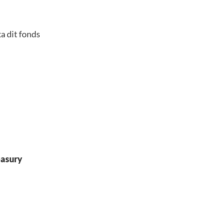
a dit fonds
easury