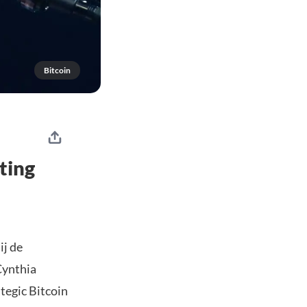
Bitcoin
ting
ij de
Cynthia
tegic Bitcoin