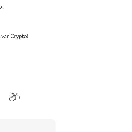
o!
t van Crypto!
1