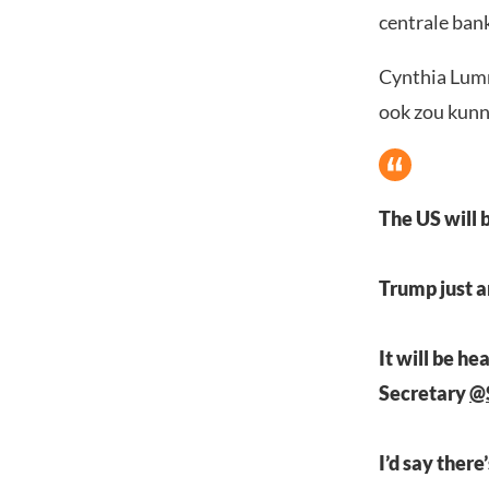
centrale bank
Cynthia Lummi
ook zou kunne
The US will 
Trump just a
It will be 
Secretary
@
I’d say there