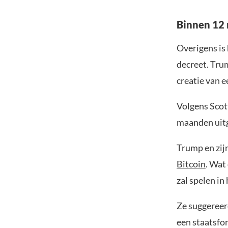
Binnen 12
Overigens is
decreet. Trum
creatie van 
Volgens Scot
maanden uit
Trump en zij
Bitcoin
. Wat
zal spelen in
Ze suggereer
een staatsfo