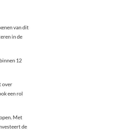
kenen van dit
teren in de
 binnen 12
t over
ook een rol
kopen. Met
nvesteert de