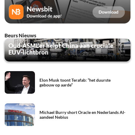
Beurs Nieuws
Oud-ASML’er helpt China aan cruciale
EUV-lichtbron
Elon Musk toont Terafab: “het duurste
gebouw op aarde”
Michael Burry short Oracle en Nederlands AI-
aandeel Nebius