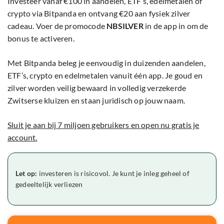
Investeer vanaf €100 in aandelen, ETF’s, edelmetalen of
crypto via Bitpanda en ontvang €20 aan fysiek zilver
cadeau. Voer de promocode
NBSILVER
in de app in om de
bonus te activeren.
Met Bitpanda beleg je eenvoudig in duizenden aandelen,
ETF’s, crypto en edelmetalen vanuit één app. Je goud en
zilver worden veilig bewaard in volledig verzekerde
Zwitserse kluizen en staan juridisch op jouw naam.
Sluit je aan bij 7 miljoen gebruikers en open nu gratis je
account.
Let op:
investeren is risicovol. Je kunt je inleg geheel of
gedeeltelijk verliezen