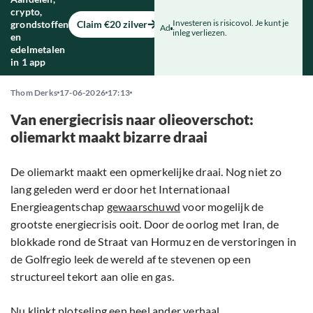
crypto,
Investeren is risicovol. Je kunt je
grondstoffen
Claim €20 zilver
Ad
inleg verliezen.
en
edelmetalen
in 1 app
Thom Derks
17-06-2026
17:13
Van energiecrisis naar olieoverschot:
oliemarkt maakt bizarre draai
De oliemarkt maakt een opmerkelijke draai. Nog niet zo
lang geleden werd er door het Internationaal
Energieagentschap
gewaarschuwd
voor mogelijk de
grootste energiecrisis ooit. Door de oorlog met Iran, de
blokkade rond de Straat van Hormuz en de verstoringen in
de Golfregio leek de wereld af te stevenen op een
structureel tekort aan olie en gas.
Nu klinkt plotseling een heel ander verhaal.