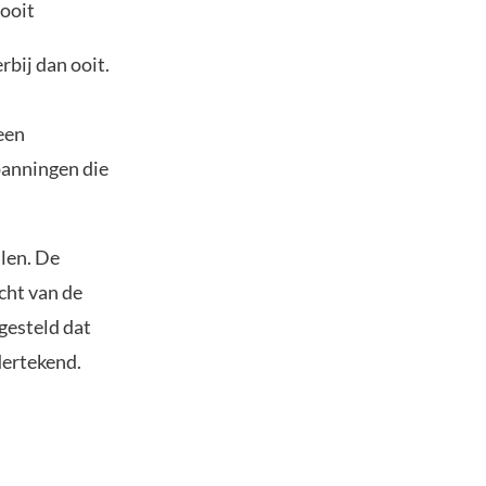
 ooit
rbij dan ooit.
een
panningen die
len. De
cht van de
gesteld dat
ndertekend.