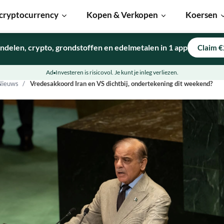
cryptocurrency
Kopen & Verkopen
Koersen
ndelen, crypto, grondstoffen en edelmetalen in 1 app
Claim €
Ad
Investeren is risicovol. Je kunt je inleg verliezen.
Nieuws
Vredesakkoord Iran en VS dichtbij, ondertekening dit weekend?