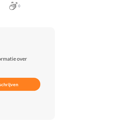
0
ormatie over
schrijven