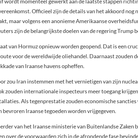
if wordt momenteel gewerkt aan de laatste stappen richti
vereenkomst. Officieel zijn de details van het akkoord nog n
kt, maar volgens een anonieme Amerikaanse overheidsfun
ters zijn de belangrijkste doelen van de regering Trump b
raat van Hormuz opnieuw worden geopend. Dat is een cruc
oute voor de wereldwijde oliehandel. Daarnaast zouden d
okkade van Iraanse havens opheffen.
oor zou Iran instemmen met het vernietigen van zijn nuclea
ok zouden internationale inspecteurs meer toegang krijgen
stallaties. Als tegenprestatie zouden economische sanctie
 bevroren Iraanse tegoeden worden vrijgegeven.
rder van het Iraanse ministerie van Buitenlandse Zaken 
en over de voorwaarden zich in de afrondende fase bevind