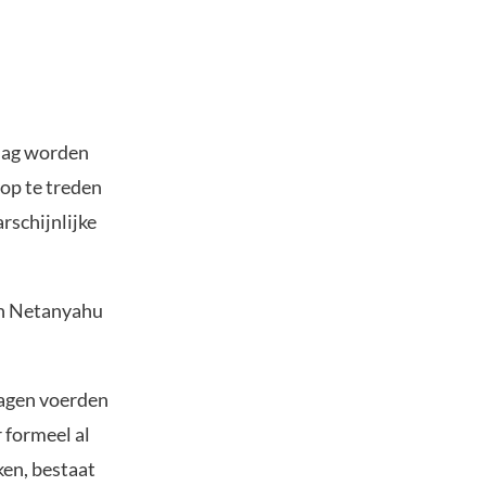
ndag worden
op te treden
rschijnlijke
in Netanyahu
dagen voerden
r formeel al
ken, bestaat