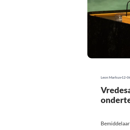
Leon Markus
12-0
Vredesa
ondert
Bemiddelaar 