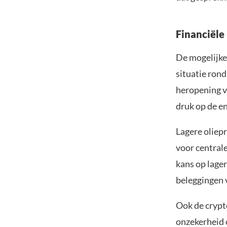
Financiële
De mogelijke
situatie ron
heropening v
druk op de en
Lagere oliepr
voor central
kans op lage
beleggingen v
Ook de crypt
onzekerheid o