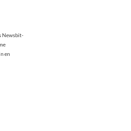
s Newsbit-
ime
in en