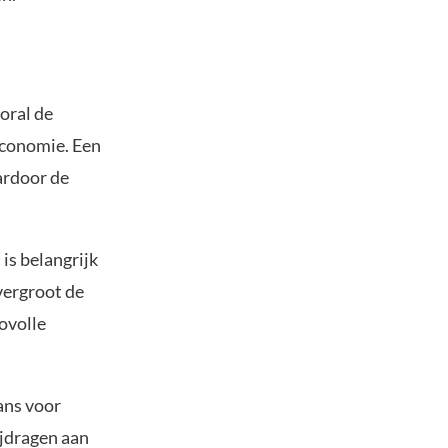
oral de
economie. Een
ardoor de
is belangrijk
vergroot de
ovolle
ans voor
ijdragen aan