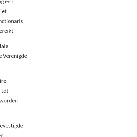
ng een
iet
ctionaris
ereikt.
iale
e Verenigde
ire
 tot
s worden
bevestigde
en.