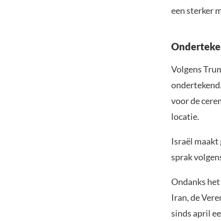
een sterker 
Onderteken
Volgens Trum
ondertekend.
voor de cere
locatie.
Israël maakt
sprak volgen
Ondanks het 
Iran, de Vere
sinds april e