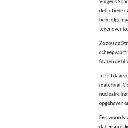
Volgens Shar
definitieve o
bekendgemaa
tegenover Reu
Zo zou de St
scheepvaartr
Staten de bl
In ruil daarv
materiaal. O
nucleaire in
opgeheven en
Een woordvoe
dat gesprekk