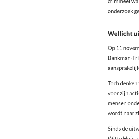
crimineel wan
onderzoek ge
Wellicht u
Op 11 novemb
Bankman-Frie
aansprakelij
Toch denken 
voor zijn act
mensen onder
wordt naar zi
Sinds de uit
Witte Huis, o