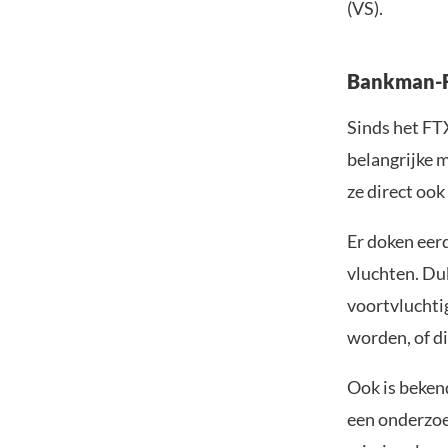
(VS).
Bankman-F
Sinds het FT
belangrijke 
ze direct ook
Er doken eer
vluchten. Du
voortvluchti
worden, of d
Ook is beken
een onderzoek