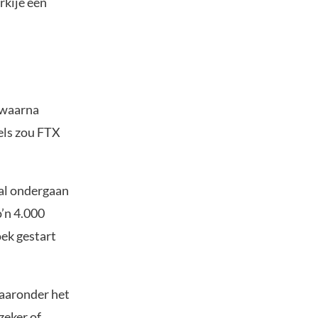
rkije een
 waarna
els zou FTX
zal ondergaan
o’n 4.000
ek gestart
waaronder het
zeker of