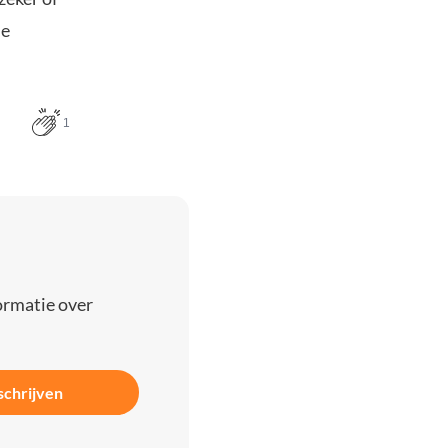
de
1
ormatie over
schrijven