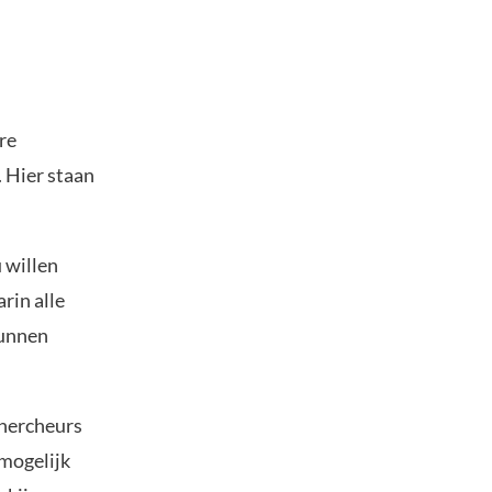
re
 Hier staan
 willen
rin alle
kunnen
chercheurs
 mogelijk