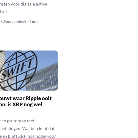
sten voor digitale activa
 uit.
r
19 uur geleden
1 – 3 min
ouwt waar Ripple ooit
n: is XRP nog wel
een grote stap met
betalingen. Wat betekent dat
e en blijft XRP nog nodig voor