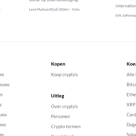
internatio
n
Leon Markus
30 juli 2026
1 – 3 min
Erik Jufferma
Kopen
Koe
uws
Koop crypto’s
Alle
ieuws
Bitc
ws
Eth
Uitleg
s
XRP
Over crypto’s
euws
Car
Personen
uws
Dog
Crypto termen
uws
Sola