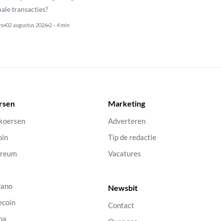
nale transacties?
ns
02 augustus 2026
2 – 4 min
rsen
Marketing
 koersen
Adverteren
oin
Tip de redactie
ereum
Vacatures
dano
Newsbit
ecoin
Contact
na