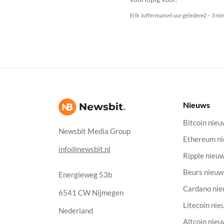
Erik Juffermans
5 uur geleden
2 – 3 mi
Nieuws
Bitcoin nie
Newsbit Media Group
Ethereum n
info@newsbit.nl
Ripple nieu
Beurs nieuw
Energieweg 53b
Cardano ni
6541 CW Nijmegen
Litecoin nie
Nederland
Altcoin nie