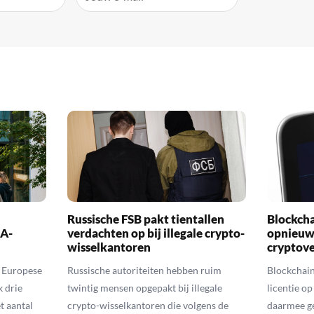
Russische FSB pakt tientallen
Blockch
CA-
verdachten op bij illegale crypto-
opnieuw 
wisselkantoren
cryptov
t Europese
Russische autoriteiten hebben ruim
Blockchai
 drie
twintig mensen opgepakt bij illegale
licentie o
t aantal
crypto-wisselkantoren die volgens de
daarmee ge