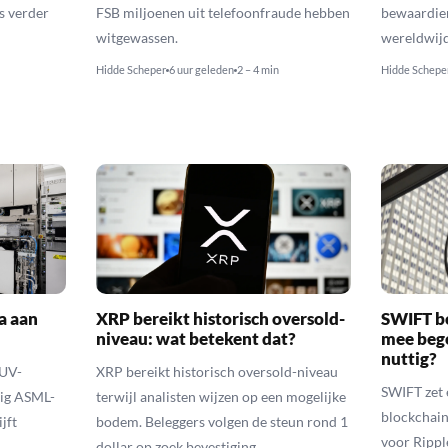
s verder
FSB miljoenen uit telefoonfraude hebben
bewaardien
witgewassen.
wereldwijd
Hidde Scheper
6 uur geleden
2 – 4 min
Hidde Schepe
a aan
XRP bereikt historisch oversold-
SWIFT b
niveau: wat betekent dat?
mee bego
nuttig?
EUV-
XRP bereikt historisch oversold-niveau
SWIFT zet 
lig ASML-
terwijl analisten wijzen op een mogelijke
blockchain
jft
bodem. Beleggers volgen de steun rond 1
voor Rippl
dollar op zoek bevestiging.