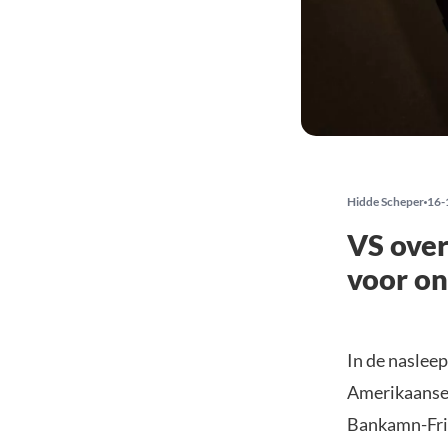
Hidde Scheper
16-
VS over
voor on
In de naslee
Amerikaanse 
Bankamn-Frie