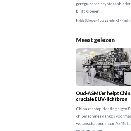
gereguleerde cryptoaanbieder
blijft groeien.
Hidde Scheper
4 uur geleden
2 – 4 min
Meest gelezen
Oud-ASML’er helpt Chin
cruciale EUV-lichtbron
China zet stap richting eigen 
chipmachines dankzij voorma
wetenschapper, maar ASML bli
voorlopig voor.