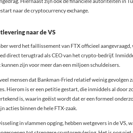
gedrag. Hiernaast zijn ook de financiële autoriteiten in Tu
start naar de cryptocurrency exchange.
itlevering naar de VS
er werd het faillissement van FTX officieel aangevraagd,
d direct terugtrad als CEO van het crypto-bedrijf. Inmidd
k kunnen zijn voor meer dan een miljoen schuldeisers.
veel mensen dat Bankman-Fried relatief weinig gevolgen 
ies. Hierom is er een petitie gestart, die inmiddels al door z
tekend is, waarin geëist wordt dat er een formeel onderzo
jn acties binnen de hele FTX-zaak.
wisseling in vlammen opging, hebben wetgevers in de VS, 
pgeroepen tot strengere cryptoregulering. Het is nog niet 