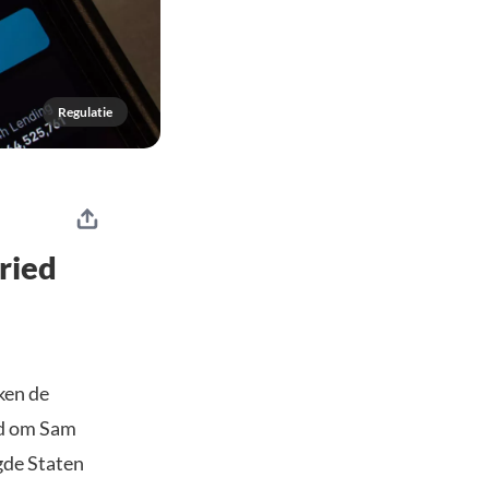
Regulatie
ried
ken de
id om Sam
gde Staten