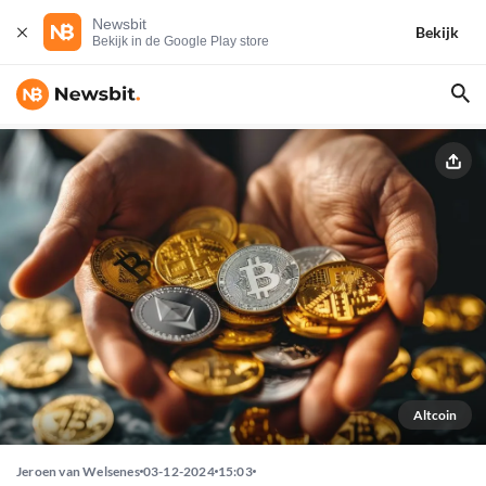
Newsbit
Bekijk
Bekijk in de Google Play store
Altcoin
Jeroen van Welsenes
03-12-2024
15:03