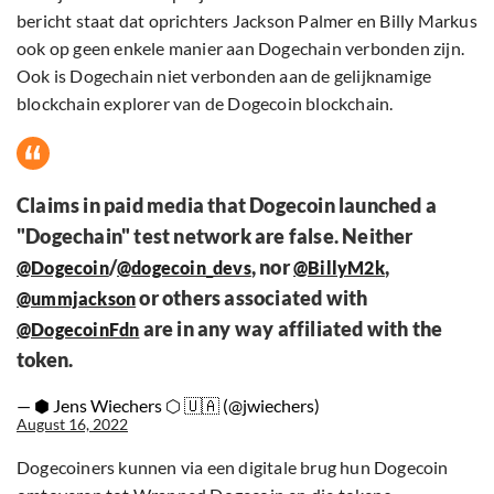
bericht staat dat oprichters Jackson Palmer en Billy Markus
ook op geen enkele manier aan Dogechain verbonden zijn.
Ook is Dogechain niet verbonden aan de gelijknamige
blockchain explorer van de Dogecoin blockchain.
Claims in paid media that Dogecoin launched a
"Dogechain" test network are false. Neither
/
, nor
,
@Dogecoin
@dogecoin_devs
@BillyM2k
or others associated with
@ummjackson
are in any way affiliated with the
@DogecoinFdn
token.
— ⬢ Jens Wiechers ⬡ 🇺🇦 (@jwiechers)
August 16, 2022
Dogecoiners kunnen via een digitale brug hun Dogecoin