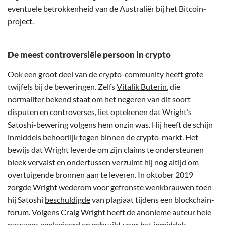
eventuele betrokkenheid van de Australiër bij het Bitcoin-
project.
De meest controversiële persoon in crypto
Ook een groot deel van de crypto-community heeft grote
twijfels bij de beweringen. Zelfs
Vitalik Buterin
, die
normaliter bekend staat om het negeren van dit soort
disputen en controverses, liet optekenen dat Wright’s
Satoshi-bewering volgens hem onzin was. Hij heeft de schijn
inmiddels behoorlijk tegen binnen de crypto-markt. Het
bewijs dat Wright leverde om zijn claims te ondersteunen
bleek vervalst en ondertussen verzuimt hij nog altijd om
overtuigende bronnen aan te leveren. In oktober 2019
zorgde Wright wederom voor gefronste wenkbrauwen toen
hij Satoshi
beschuldigde
van plagiaat tijdens een blockchain-
forum. Volgens Craig Wright heeft de anonieme auteur hele
passages geplagieerd en gebruikt voor het inmiddels