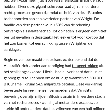
bezitten, waarmee hij zo’n 5% van alle Bitcoin in handen zou
hebben. Over deze gigantische voorraad zijn al meerdere
rechtsprocessen gevoerd, omdat de helft van deze Bitcoins
toebehoorden aan een overleden partner van Wright. De
familie van deze partner wil nu 50% van de rekening
ontvangen als nalatenschap. Tot op heden is er geen definitief
besluit gevallen in deze zaak. Het leek er tot voor kort op dat
het zou komen tot een schikking tussen Wright en de
aanklager.
Begin november maakten de eisers echter bekend dat de
Australiër zich zonder aankondiging had
teruggetrokken
uit
het schikkingsakkoord. Hierbij had hij verklaard dat hij niet
genoeg geld zou hebben om de huidige waarde van 500.000
BTC, namelijk ruim $4,5 miljard, te betalen. Deze verklaring
bevestigde bij veel mensen vermoedens dat Wright’s
bewering over zijn miljoen Bitcoins onzin is. In eerdere stadia
van het rechtsproces kwam hij al met andere excuses: zo
stelde hij onder andere dat het vrijgeven van een half miljoen