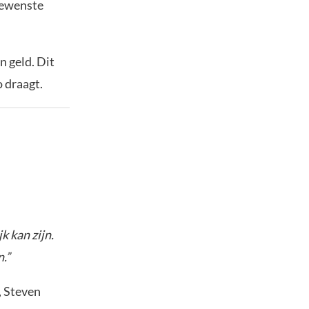
gewenste
n geld. Dit
o draagt.
k kan zijn.
.”
, Steven