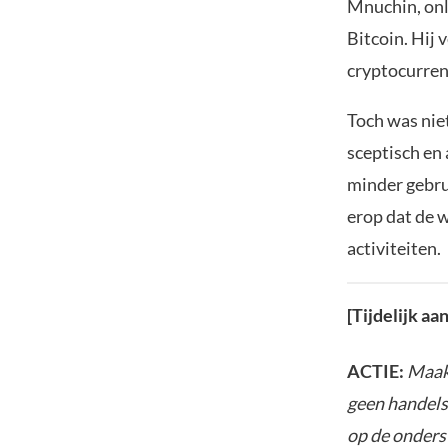
Mnuchin, onl
Bitcoin. Hij 
cryptocurren
Toch was niet
sceptisch en
minder gebrui
erop dat de w
activiteiten.
[Tijdelijk a
ACTIE:
Maak 
geen handels
op de onders