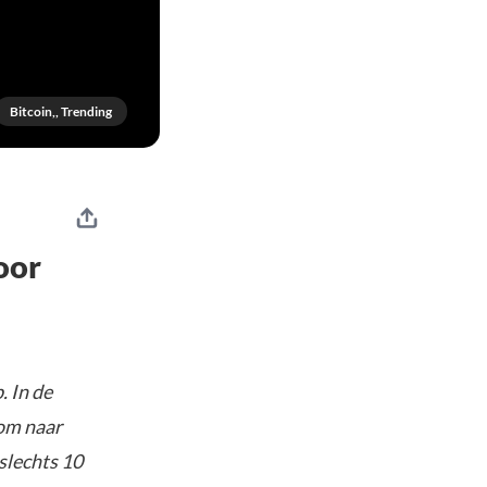
Bitcoin,, Trending
oor
 In de
 om naar
slechts 10