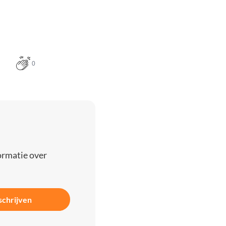
0
ormatie over
schrijven