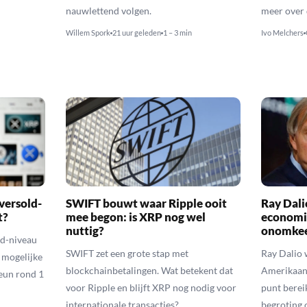
nauwlettend volgen.
meer over 
Willem Spork
21 uur geleden
1 – 3 min
Ivo Melchers
versold-
SWIFT bouwt waar Ripple ooit
Ray Dal
t?
mee begon: is XRP nog wel
economi
nuttig?
onomkee
ld-niveau
SWIFT zet een grote stap met
Ray Dalio
n mogelijke
blockchainbetalingen. Wat betekent dat
Amerikaans
eun rond 1
voor Ripple en blijft XRP nog nodig voor
punt berei
internationale transacties?
begroting o