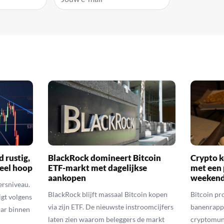
d rustig,
BlackRock domineert Bitcoin
Crypto k
veel hoop
ETF-markt met dagelijkse
met een 
aankopen
weekend
ersniveau.
BlackRock blijft massaal Bitcoin kopen
Bitcoin pro
igt volgens
via zijn ETF. De nieuwste instroomcijfers
banenrappo
lar binnen
laten zien waarom beleggers de markt
cryptomunt