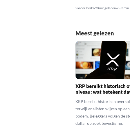
Sander Derks
20 uur geleden
2 – 3 min
Meest gelezen
XRP bereikt historisch o
niveau: wat betekent da
XRP bereikt historisch overso
terwijl analisten wijzen op ee
bodem. Beleggers volgen de st
dollar op zoek bevestiging.