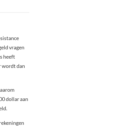
esistance
 geld vragen
s heeft
er wordt dan
 daarom
00 dollar aan
eld.
krekeningen