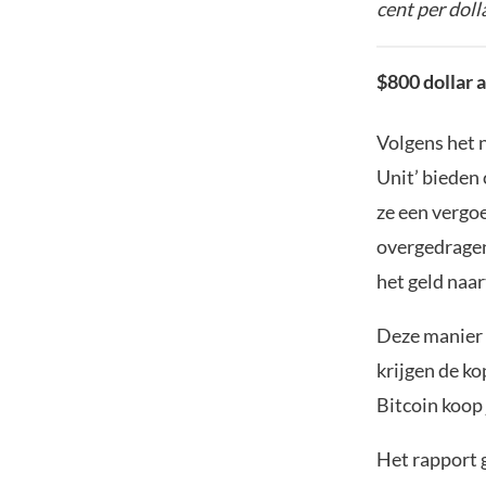
cent per doll
$800 dollar 
Volgens het 
Unit’ bieden 
ze een vergo
overgedragen,
het geld naa
Deze manier 
krijgen de k
Bitcoin koop 
Het rapport 