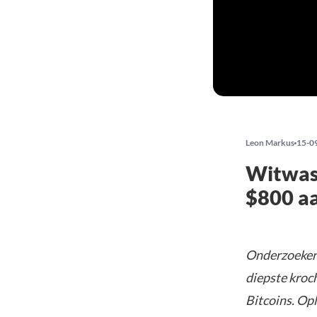
Leon Markus
15-0
Witwas
$800 aa
Onderzoeker
diepste kroc
Bitcoins. Opl