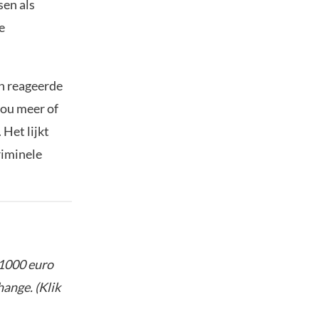
sen als
e
en reageerde
nou meer of
 Het lijkt
riminele
 1000 euro
ange. (Klik