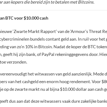
ar aan kopers die bereid zijn te betalen met Bitcoins.
aan BTC voor $10.000 cash
nieuwe ‘Zwarte Markt Rapport’ van de ‘Armour’s Threat R
cybercriminelen bundels contant geld aan. In ruil voor het
eding van zo’n 10% in Bitcoin. Nadat de koper de BTC token
 geeft hij zijn bank, of PayPal rekeninggegevens door. Hi
rtoe verzonden.
vereenvoudigt het witwassen van geld aanzienlijk. Mede
opers van het cashgeld een enorm hoog rendement. Voor $8
je op de zwarte markt nu al bijna $10.000 dollar aan cash g
geeft dus aan dat deze witwassers vaak dure zakelijke ban