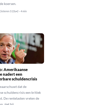
de koersen.
Gisteren 3:22u
2 – 4 min
io: Amerikaanse
e nadert een
rbare schuldencrisis
 waarschuwt dat de
e schuldencrisis een kritiek
kt. De rentelasten vreten de
p, ziet hij.