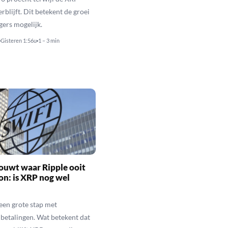
rblijft. Dit betekent de groei
gers mogelijk.
Gisteren 1:56u
1 – 3 min
ouwt waar Ripple ooit
n: is XRP nog wel
een grote stap met
betalingen. Wat betekent dat