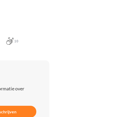
10
ormatie over
schrijven