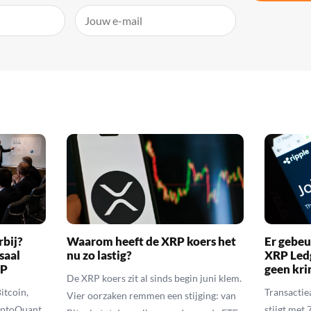
rbij?
Waarom heeft de XRP koers het
Er gebeu
saal
nu zo lastig?
XRP Ledg
RP
geen kr
De XRP koers zit al sinds begin juni klem.
itcoin,
Transactie
Vier oorzaken remmen een stijging: van
yptoQuant
stijgt met