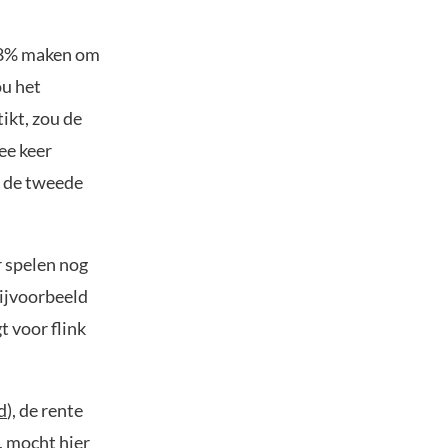
318% maken om
ou het
ikt, zou de
ee keer
p de tweede
r spelen nog
bijvoorbeeld
 voor flink
d
), de rente
, mocht hier