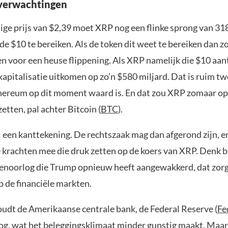
verwachtingen
ige prijs van $2,39 moet XRP nog een flinke sprong van 
de $10 te bereiken. Als de token dit weet te bereiken dan z
n voor een heuse flippening. Als XRP namelijk die $10 aant
apitalisatie uitkomen op zo’n $580 miljard. Dat is ruim tw
thereum op dit moment waard is. En dat zou XRP zomaar o
etten, pal achter Bitcoin (
BTC
).
l een kanttekening. De rechtszaak mag dan afgerond zijn, e
e krachten mee die druk zetten op de koers van XRP. Denk 
venoorlog die Trump opnieuw heeft aangewakkerd, dat zorgt
p de financiële markten.
udt de Amerikaanse centrale bank, de Federal Reserve (
Fe
og, wat het beleggingsklimaat minder gunstig maakt. Maar