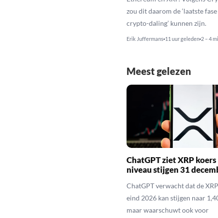
zou dit daarom de ‘laatste fase
crypto-daling’ kunnen zijn.
Erik Juffermans
11 uur geleden
2 – 4 m
Meest gelezen
ChatGPT ziet XRP koers 
niveau stijgen 31 decem
ChatGPT verwacht dat de XRP
eind 2026 kan stijgen naar 1,40
maar waarschuwt ook voor