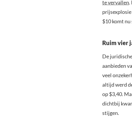
te vervallen
.
prijsexplosi
$10 komt nu s
Ruim vier j
De juridisch
aanbieden va
veel onzekerh
altijd werd de
op $3,40. Ma
dichtbij kwam
stijgen.