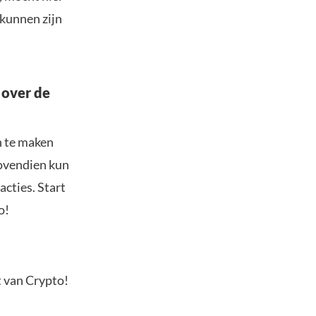
 kunnen zijn
 over de
n te maken
Bovendien kun
acties. Start
o!
t van Crypto!