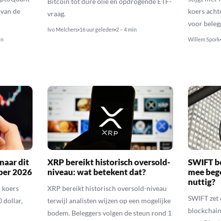
Bitcoin tot dure olie en opdrogende ETF-
 van de
koers achte
vraag.
voor beleg
Ivo Melchers
16 uur geleden
2 – 4 min
in
Willem Spork
naar dit
XRP bereikt historisch oversold-
SWIFT b
ber 2026
niveau: wat betekent dat?
mee bego
nuttig?
 koers
XRP bereikt historisch oversold-niveau
SWIFT zet 
 dollar,
terwijl analisten wijzen op een mogelijke
blockchain
bodem. Beleggers volgen de steun rond 1