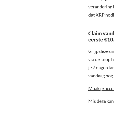
verandering i
dat XRP nodi
Claim vand
eerste €10
Grijp deze u
via de knop h
je 7 dagen la
vandaag nog e
Maak je accou
Mis deze kans