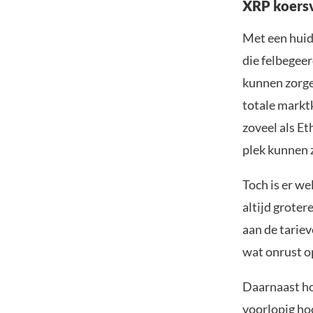
XRP koers
Met een huid
die felbegeer
kunnen zorge
totale marktk
zoveel als E
plek kunnen z
Toch is er we
altijd groter
aan de tarie
wat onrust o
Daarnaast ho
voorlopig ho