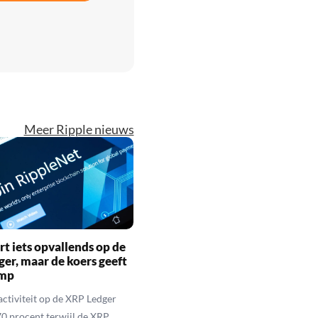
Meer Ripple nieuws
rt iets opvallends op de
er, maar de koers geeft
imp
activiteit op de XRP Ledger
 70 procent terwijl de XRP