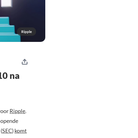
Ripple
10 na
 voor
Ripple
.
glopende
(
SEC
)
komt