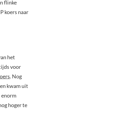
n flinke
P koers naar
van het
ijds voor
oers
. Nog
, en kwam uit
s enorm
 nog hoger te