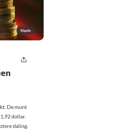
Ripple
een
akt. De munt
,92 dollar.
otere daling.