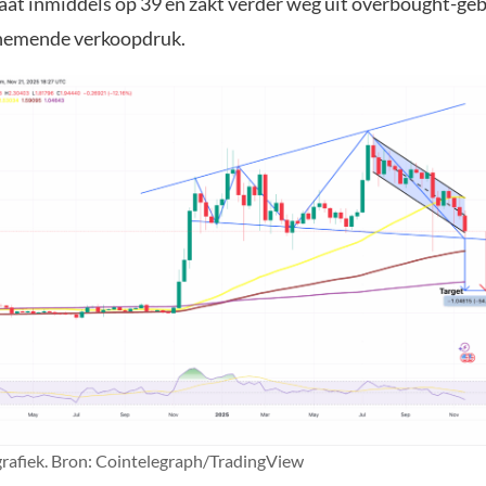
aat inmiddels op 39 en zakt verder weg uit overbought-geb
enemende verkoopdruk.
afiek. Bron: Cointelegraph/TradingView