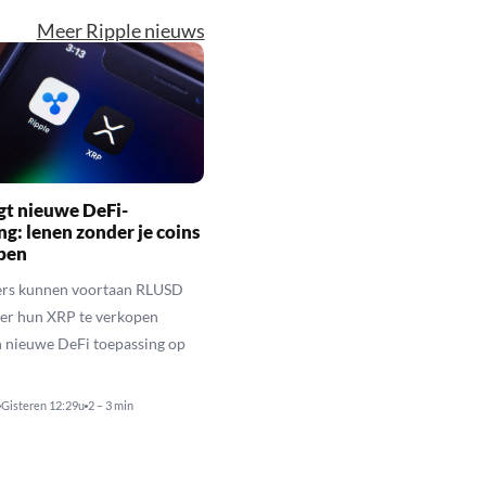
Meer Ripple nieuws
gt nieuwe DeFi-
ng: lenen zonder je coins
open
rs kunnen voortaan RLUSD
der hun XRP te verkopen
n nieuwe DeFi toepassing op
Gisteren 12:29u
2 – 3 min