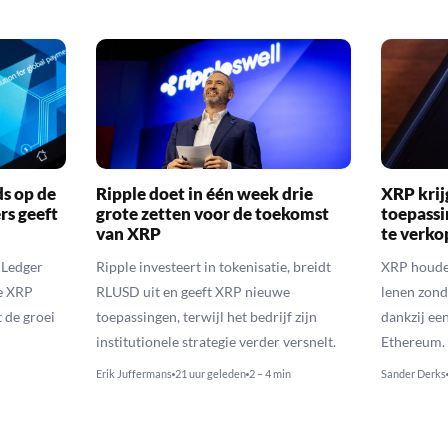
ds op de
Ripple doet in één week drie
XRP krij
rs geeft
grote zetten voor de toekomst
toepassi
van XRP
te verk
 Ledger
Ripple investeert in tokenisatie, breidt
XRP houde
de XRP
RLUSD uit en geeft XRP nieuwe
lenen zon
t de groei
toepassingen, terwijl het bedrijf zijn
dankzij ee
institutionele strategie verder versnelt.
Ethereum.
Erik Juffermans
21 uur geleden
2 – 4 min
Sander Derks