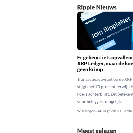
Ripple Nieuws
Er gebeurt iets opvallen
XRP Ledger, maar de koe
geen krimp
Transactieactiviteit op de XRP
stijgt met 70 procent terwijl 
koers achterblijft. Dit beteken
voor beleggers mogelijk.
Willem Spork
14 uur geleden
1 – 3 min
Meest gelezen