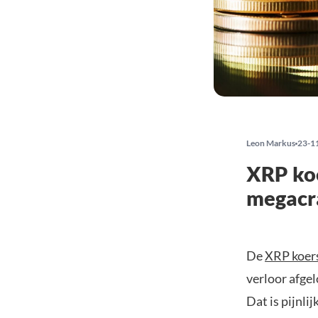
Leon Markus
23-1
XRP koe
megacr
De
XRP koer
verloor afge
Dat is pijnli