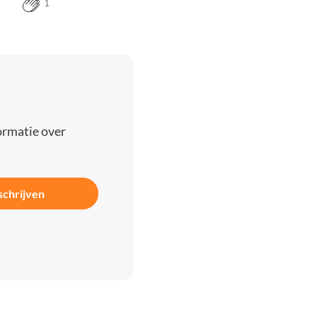
1
ormatie over
schrijven