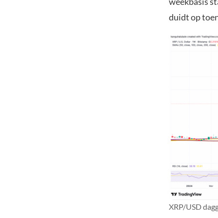
weekbasis st
duidt op to
XRP/USD daggr