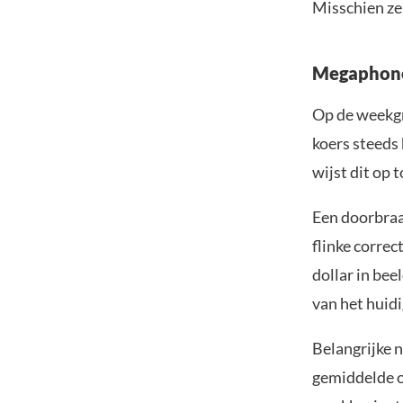
Misschien zel
Megaphone
Op de weekgr
koers steeds
wijst dit op 
Een doorbraak
flinke correc
dollar in bee
van het huidi
Belangrijke 
gemiddelde o