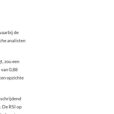
aarbij de
che analisten
gt, zou een
 van 0,88
 ten opzichte
tschrijdend
. De RSI op