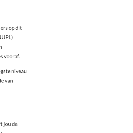
ers op dit
(NUPL)
n
s vooraf.
ogste niveau
de van
t jou de