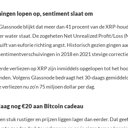
ingen lopen op, sentiment slaat om
 Glassnode blijkt dat meer dan 41 procent van de XRP-houd
 water staat. De zogeheten Net Unrealized Profit/Loss 
uift van euforie richting angst. Historisch gezien gingen aa
 sentimentverschuivingen in 2018 en 2021 stevige correctie
erde verliezen op XRP zijn inmiddels opgelopen tot het ho
nden. Volgens Glassnode bedraagt het 30-daags gemiddel
 verliezen nu zo’n 75 miljoen dollar per dag.
aag nog €20 aan Bitcoin cadeau
en stuk rustiger en prijzen liggen lager dan eerder. Dat geef