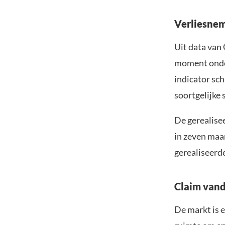
Verliesnem
Uit data van
moment onder
indicator sch
soortgelijke
De gerealise
in zeven maa
gerealiseerde
Claim vand
De markt is e