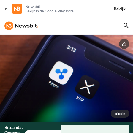
Newsbit
Bekijk
Bekijk in de Google Play store
Ripple
Bitpanda:
Ontvang