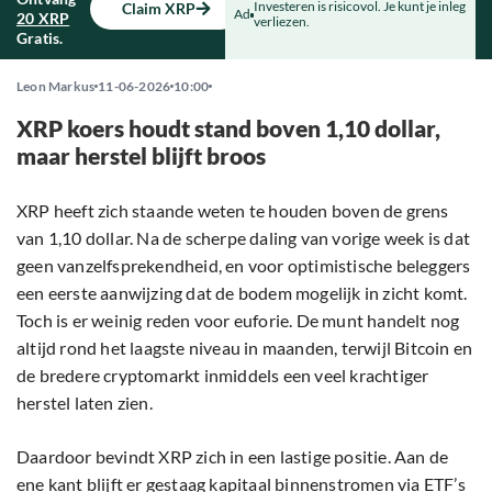
Investeren is risicovol. Je kunt je inleg
Claim XRP
Ad
20 XRP
verliezen.
Gratis.
Leon Markus
11-06-2026
10:00
XRP koers houdt stand boven 1,10 dollar,
maar herstel blijft broos
XRP heeft zich staande weten te houden boven de grens
van 1,10 dollar. Na de scherpe daling van vorige week is dat
geen vanzelfsprekendheid, en voor optimistische beleggers
een eerste aanwijzing dat de bodem mogelijk in zicht komt.
Toch is er weinig reden voor euforie. De munt handelt nog
altijd rond het laagste niveau in maanden, terwijl Bitcoin en
de bredere cryptomarkt inmiddels een veel krachtiger
herstel laten zien.
Daardoor bevindt XRP zich in een lastige positie. Aan de
ene kant blijft er gestaag kapitaal binnenstromen via ETF’s