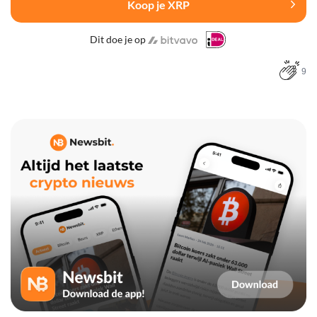
Koop je XRP
Dit doe je op
9