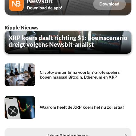
Ripple Nieuws
XRP koers daalt richting $1: doemscenario
dreigt volgens Newsbit-analist
Crypto-winter bijna voorbij? Grote spelers
kopen massaal Bitcoin, Ethereum en XRP
Waarom heeft de XRP koers het nu zo lastig?
Meer Ripple nieuws