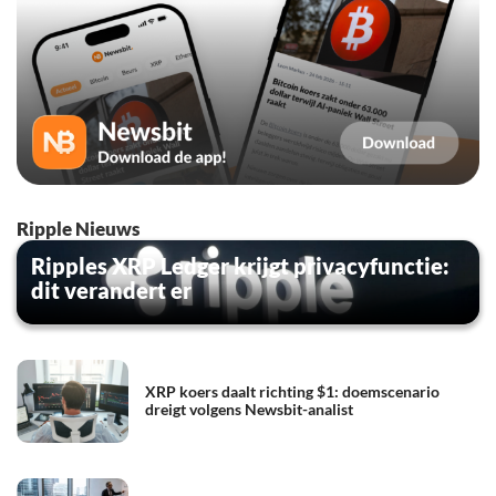
Ripple Nieuws
Ripples XRP Ledger krijgt privacyfunctie:
dit verandert er
XRP koers daalt richting $1: doemscenario
dreigt volgens Newsbit-analist