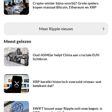
Crypto-winter bijna voorbij? Grote spelers
kopen massaal Bitcoin, Ethereum en XRP
Meer Ripple nieuws
Meest gelezen
Oud-ASML’er helpt China aan cruciale EUV-
lichtbron
XRP bereikt historisch oversold-niveau: wat
betekent dat?
SWIFT bouwt waar Ripple ooit mee begon: is