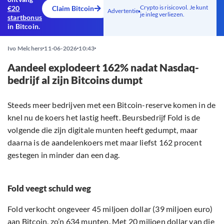
Crypto is risicovol. Je kunt
€20
Claim Bitcoin
Advertentie
je inleg verliezen.
startbonus
in Bitcoin.
Ivo Melchers
11-06-2026
10:43
Aandeel explodeert 162% nadat Nasdaq-
bedrijf al zijn Bitcoins dumpt
Steeds meer bedrijven met een Bitcoin-reserve komen in de
knel nu de koers het lastig heeft. Beursbedrijf Fold is de
volgende die zijn digitale munten heeft gedumpt, maar
daarna is de aandelenkoers met maar liefst 162 procent
gestegen in minder dan een dag.
Fold veegt schuld weg
Fold verkocht ongeveer 45 miljoen dollar (39 miljoen euro)
aan
Bitcoin
, zo’n 634 munten. Met 20 miljoen dollar van die