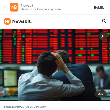
Newsbit
Bekijk
Bekijk in de Google Play store
Aex
Thom Derks
29-08-2025
12:29