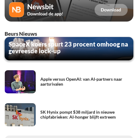
Beurs Nieuws
SpaceX koers spurt 23 procent omhoog na
gevreesde lock-up
Apple versus OpenAI: van AI-partners naar
aartsrivalen
SK Hynix pompt $38 miljard in nieuwe
chipfabrieken: AI-honger blijft extreem