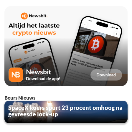
Beurs Nieuws
SpaceX koers spurt 23 procent omhoog na
gevreesde lock-up