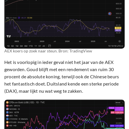
AEX koers op zoek naar steun. Bron: TradingView
Het is voorlopig in ieder geval niet het jaar van de AEX
geworden. Goud blijft met een rendement van ruim 30
procent de absolute koning, terwijl ook de Chinese beurs
het fantastisch doet. Duitsland kende een sterke periode
(DAX), maar lijkt nu wat weg te zakken.