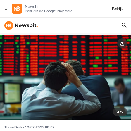
Newsbit
Bekijk
Bekijk in de Google Play store
Aex
Thom Derks
19-02-2025
08:32