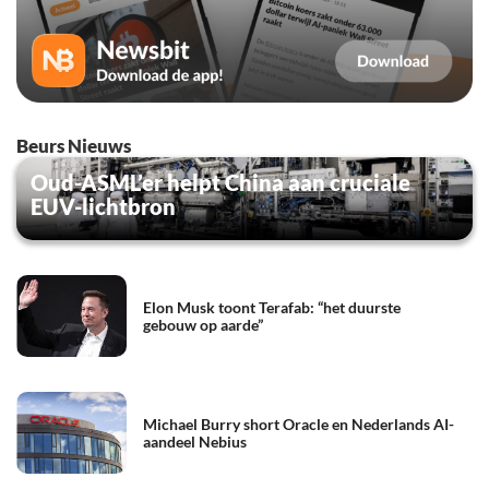
Beurs Nieuws
Oud-ASML’er helpt China aan cruciale
EUV-lichtbron
Elon Musk toont Terafab: “het duurste
gebouw op aarde”
Michael Burry short Oracle en Nederlands AI-
aandeel Nebius