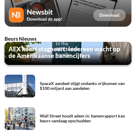
Beurs Nieuws
AEX koers stagneert: iedereen wacht op
de Amerikaanse banencijfers
SpaceX aandeel stijgt ondanks vrijkomen van
$100 miljard aan aandelen
Wall Street houdt adem in: banenrapport kan
beurs vandaag opschudden