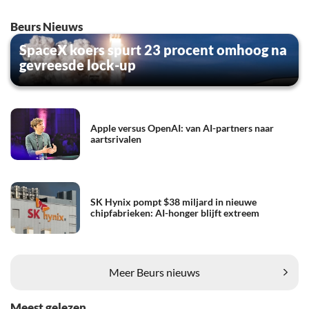
Beurs Nieuws
SpaceX koers spurt 23 procent omhoog na
gevreesde lock-up
Apple versus OpenAI: van AI-partners naar
aartsrivalen
SK Hynix pompt $38 miljard in nieuwe
chipfabrieken: AI-honger blijft extreem
Meer Beurs nieuws
Meest gelezen