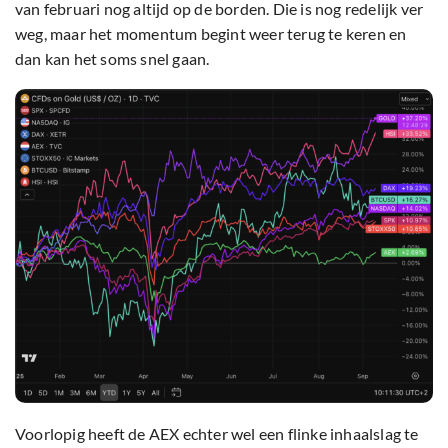
van februari nog altijd op de borden. Die is nog redelijk ver
weg, maar het momentum begint weer terug te keren en
dan kan het soms snel gaan.
Voorlopig heeft de AEX echter wel een flinke inhaalslag te