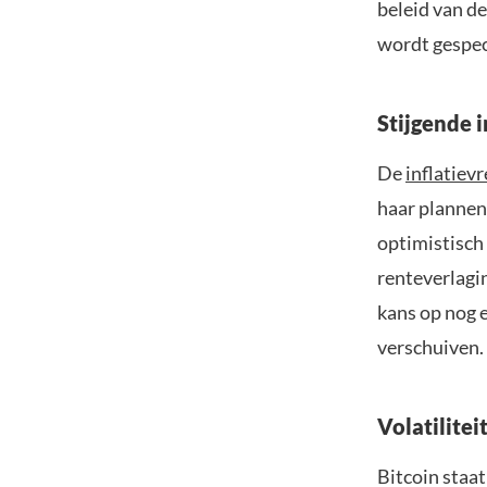
beleid van d
wordt gespecu
Stijgende i
De
inflatiev
haar plannen
optimistisch
renteverlagi
kans op nog 
verschuiven.
Volatilite
Bitcoin staat