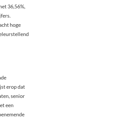
met 36,56%,
fers.
wacht hoge
teleurstellend
nde
jst erop dat
ten, senior
met een
 toenemende