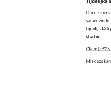
Tijdelijke 
Om de koerss
samenwerking
tijdelijk
€25 
storten.
Claim je €25 
Mis deze kans