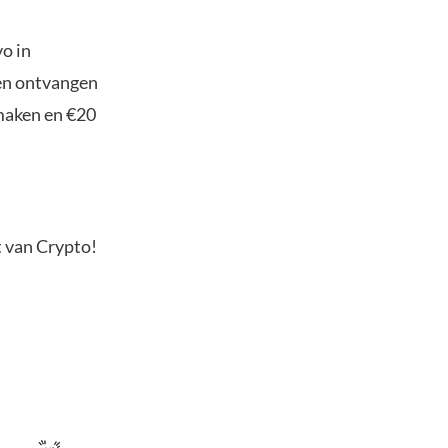
o in
ten ontvangen
maken en €20
t van Crypto!