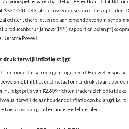
. Zo voorspelt ervaren handelaar Peter Brandt dat Bitcoin 
ot $327.000, zelfs als er tussentijdse correcties optreden. 
zal echter scherp letten op aankomende economische sign
t producentenprijsindex (PPI)-rapport en belangrijke op
er Jerome Powell.
druk terwijl inflatie stijgt
 toont ondertussen een gemengd beeld. Hoewel er sprake i
lbeweging, blijft het edelmetaal onder druk staan door een
n huidige prijs van $2.609 richten traders zich op kritieke
eaus, terwijl de aanhoudende inflatie een belangrijke rol 
de toekomst van goud en andere edelmetalen.