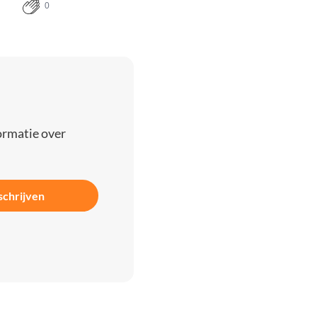
0
ormatie over
schrijven