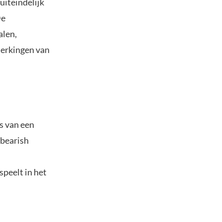
uiteindelijk
De
alen,
merkingen van
s van een
 bearish
speelt in het