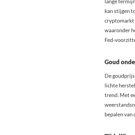
lange termijn
kan stijgen t
cryptomarkt 
waaronder he
Fed-voorzitt
Goud onder 
De goudprijs
lichte herste
trend. Met ee
weerstandsniv
bepalen van 