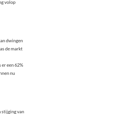
ng volop
 kan dwingen
was de markt
 er een 62%
unnen nu
 stijging van