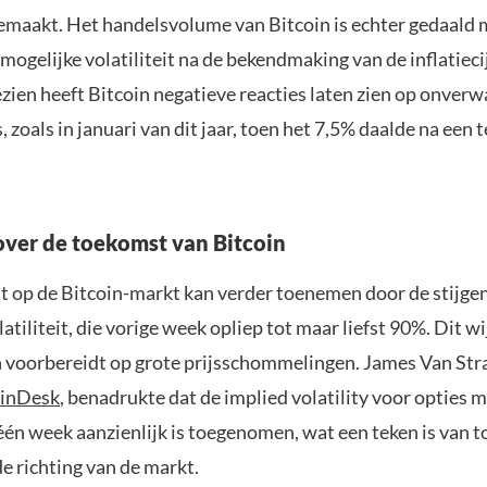
maakt. Het handelsvolume van Bitcoin is echter gedaald 
mogelijke volatiliteit na de bekendmaking van de inflatiecij
zien heeft Bitcoin negatieve reacties laten zien op onver
s, zoals in januari van dit jaar, toen het 7,5% daalde na een 
over de toekomst van Bitcoin
eit op de Bitcoin-markt kan verder toenemen door de stijge
latiliteit, die vorige week opliep tot maar liefst 90%. Dit wi
h voorbereidt op grote prijsschommelingen. James Van Stra
inDesk
, benadrukte dat de implied volatility voor opties 
 één week aanzienlijk is toegenomen, wat een teken is van
e richting van de markt.