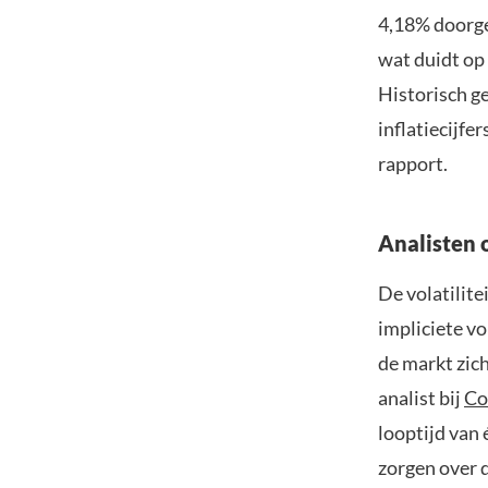
4,18% doorge
wat duidt op 
Historisch ge
inflatiecijfer
rapport.
Analisten 
De volatilit
impliciete vo
de markt zic
analist bij
Co
looptijd van
zorgen over d