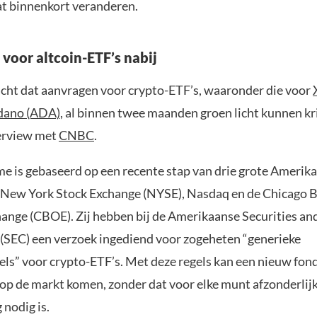
at binnenkort veranderen.
voor altcoin-ETF’s nabij
cht dat aanvragen voor crypto-ETF’s, waaronder die voor
dano (ADA)
, al binnen twee maanden groen licht kunnen kri
terview met
CNBC
.
me is gebaseerd op een recente stap van drie grote Amerik
 New York Stock Exchange (NYSE), Nasdaq en de Chicago 
ange (CBOE). Zij hebben bij de Amerikaanse Securities an
SEC) een verzoek ingediend voor zogeheten “generieke
els” voor crypto-ETF’s. Met deze regels kan een nieuw fond
op de markt komen, zonder dat voor elke munt afzonderlij
nodig is.