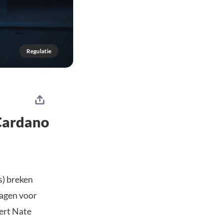
Regulatie
 Cardano
s) breken
ragen voor
pert Nate