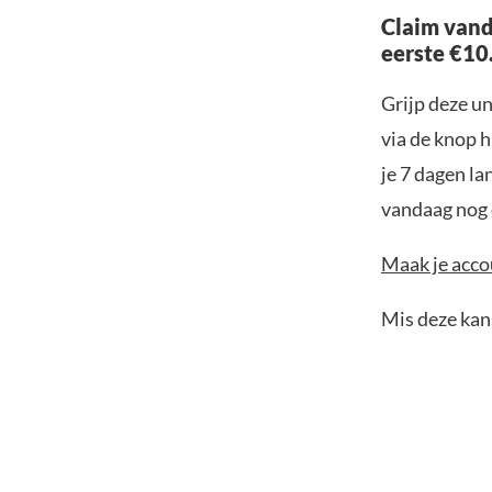
Claim vand
eerste €10
Grijp deze u
via de knop h
je 7 dagen la
vandaag nog e
Maak je accou
Mis deze kans