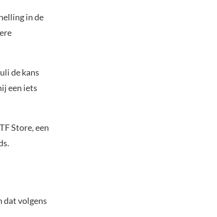
elling in de
tere
juli de kans
ij een iets
ETF Store, een
ds.
n dat volgens