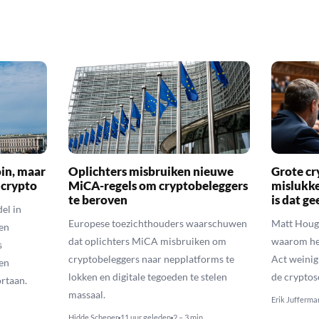
oin, maar
Oplichters misbruiken nieuwe
Grote cr
 crypto
MiCA-regels om cryptobeleggers
mislukke
te beroven
is dat g
el in
Europese toezichthouders waarschuwen
Matt Houga
en
dat oplichters MiCA misbruiken om
waarom he
s
cryptobeleggers naar nepplatforms te
Act weinig
en
lokken en digitale tegoeden te stelen
de cryptos
rtaan.
massaal.
Erik Jufferma
Hidde Scheper
11 uur geleden
2 – 3 min