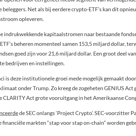
e beleggers. Net als bij eerdere crypto-ETF’s kan dit opni
instroom opleveren.
 de indrukwekkende kapitaalstromen naar bestaande fonds
-ETF’s beheren momenteel samen 153,5 miljard dollar, terw
sen goed zijn voor 21,6 miljard dollar. Een groot deel van
e bedrijven en instellingen.
ci is deze institutionele groei mede mogelijk gemaakt door
klimaat onder Trump. Zo kreeg de zogeheten GENIUS Act g
e CLARITY Act grote vooruitgang in het Amerikaanse Cong
anceerde
de SEC onlangs ‘Project Crypto’. SEC-voorzitter Pa
e financiële markten “stap voor stap on-chain” worden geb