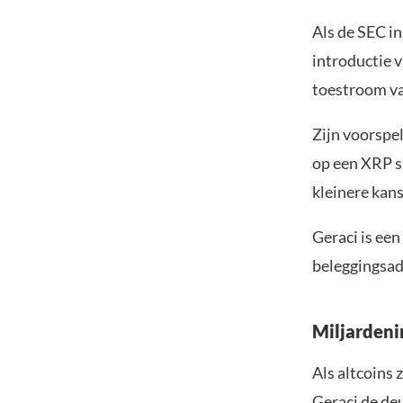
Als de SEC i
introductie v
toestroom van
Zijn voorspel
op een XRP sp
kleinere kans
Geraci is een
beleggingsad
Miljardeni
Als altcoins
Geraci de de