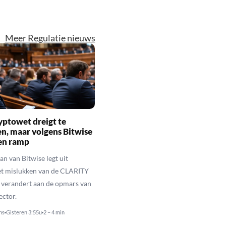
Meer Regulatie nieuws
yptowet dreigt te
n, maar volgens Bitwise
een ramp
n van Bitwise legt uit
t mislukken van de CLARITY
 verandert aan de opmars van
ector.
ns
Gisteren 3:55u
2 – 4 min