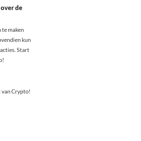
 over de
n te maken
Bovendien kun
acties. Start
o!
t van Crypto!