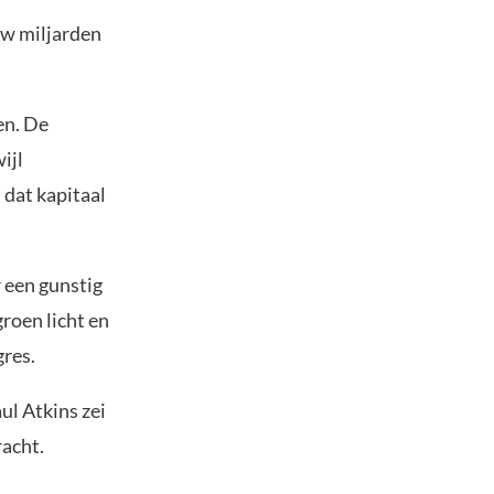
euw miljarden
en. De
ijl
 dat kapitaal
 een gunstig
roen licht en
res.
ul Atkins zei
racht.