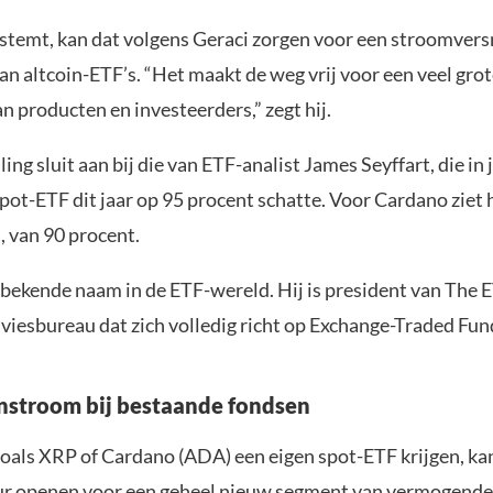
nstemt, kan dat volgens Geraci zorgen voor een stroomversn
an altcoin-ETF’s. “Het maakt de weg vrij voor een veel gro
 producten en investeerders,” zegt hij.
ling sluit aan bij die van ETF-analist James Seyffart, die in 
ot-ETF dit jaar op 95 procent schatte. Voor Cardano ziet h
, van 90 procent.
 bekende naam in de ETF-wereld. Hij is president van The 
viesbureau dat zich volledig richt op Exchange-Traded Fun
nstroom bij bestaande fondsen
 zoals XRP of Cardano (ADA) een eigen spot-ETF krijgen, ka
ur openen voor een geheel nieuw segment van vermogende