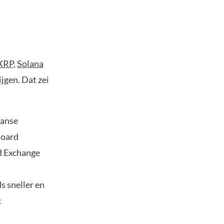
XRP
,
Solana
jgen. Dat zei
aanse
Board
d Exchange
s sneller en
k