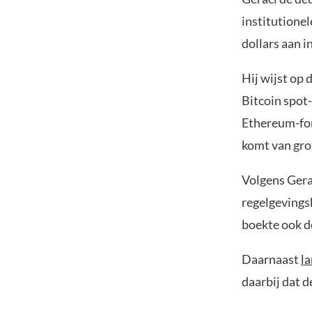
institutionel
dollars aan 
Hij wijst op
Bitcoin spot
Ethereum-fond
komt van grot
Volgens Gera
regelgevings
boekte ook d
Daarnaast
l
daarbij dat d