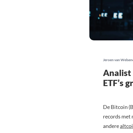
Jeroen van Welsen
Analist
ETF’s g
De Bitcoin (
records met 
andere
altco