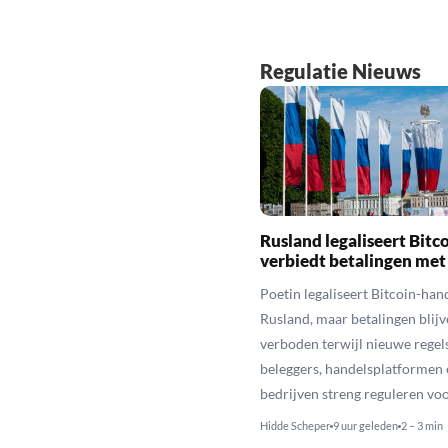
Regulatie Nieuws
Rusland legaliseert Bitc
verbiedt betalingen met
Poetin legaliseert Bitcoin-hand
Rusland, maar betalingen blijv
verboden terwijl nieuwe regel
beleggers, handelsplatformen 
bedrijven streng reguleren voo
Hidde Scheper
9 uur geleden
2 – 3 min