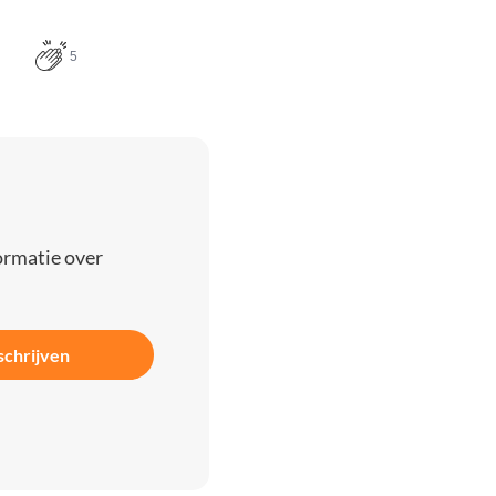
5
ormatie over
schrijven