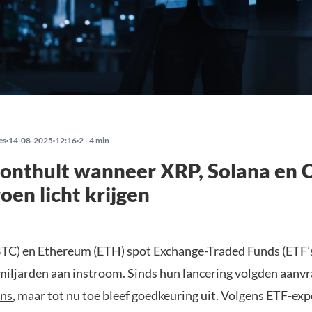
es
14-08-2025
12:16
2 - 4 min
 onthult wanneer XRP, Solana en
roen licht krijgen
BTC) en Ethereum (ETH) spot Exchange-Traded Funds (ETF’
miljarden aan instroom. Sinds hun lancering volgden aanv
ins
, maar tot nu toe bleef goedkeuring uit. Volgens ETF-ex