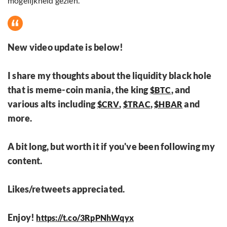
mogelijkheid gezien.
New video update is below!
I share my thoughts about the liquidity black hole
that is meme-coin mania, the king
, and
$BTC
various alts including
,
,
and
$CRV
$TRAC
$HBAR
more.
A bit long, but worth it if you've been following my
content.
Likes/retweets appreciated.
Enjoy!
https://t.co/3RpPNhWqyx