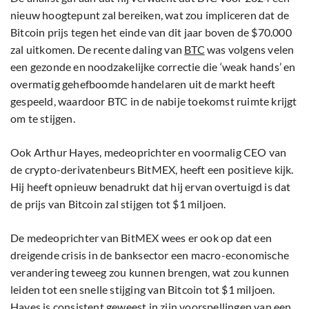
nieuw hoogtepunt zal bereiken, wat zou impliceren dat de
Bitcoin prijs tegen het einde van dit jaar boven de $70.000
zal uitkomen. De recente daling van
BTC
was volgens velen
een gezonde en noodzakelijke correctie die ‘weak hands’ en
overmatig gehefboomde handelaren uit de markt heeft
gespeeld, waardoor BTC in de nabije toekomst ruimte krijgt
om te stijgen.
Ook Arthur Hayes, medeoprichter en voormalig CEO van
de crypto-derivatenbeurs BitMEX, heeft een positieve kijk.
Hij heeft opnieuw benadrukt dat hij ervan overtuigd is dat
de prijs van Bitcoin zal stijgen tot $1 miljoen.
De medeoprichter van BitMEX wees er ook op dat een
dreigende crisis in de banksector een macro-economische
verandering teweeg zou kunnen brengen, wat zou kunnen
leiden tot een snelle stijging van Bitcoin tot $1 miljoen.
Hayes is consistent geweest in zijn voorspellingen van een