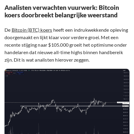
Analisten verwachten vuurwerk: Bitcoin
koers doorbreekt belangrijke weerstand
De
Bitcoin (BTC) koers
heeft een indrukwekkende opleving
doorgemaakt en lijkt klaar voor verdere groei. Met een
recente stijging naar $105.000 groeit het optimisme onder
handelaren dat nieuwe all-time highs binnen handbereik
zijn. Dit is wat analisten hierover zeggen.