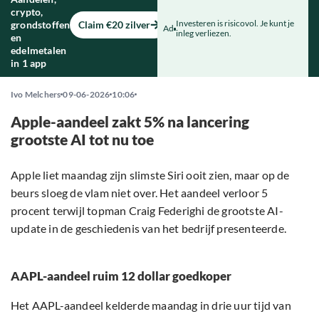
crypto,
Investeren is risicovol. Je kunt je
grondstoffen
Claim €20 zilver
Ad
inleg verliezen.
en
edelmetalen
in 1 app
Ivo Melchers
09-06-2026
10:06
Apple-aandeel zakt 5% na lancering
grootste AI tot nu toe
Apple liet maandag zijn slimste Siri ooit zien, maar op de
beurs sloeg de vlam niet over. Het aandeel verloor 5
procent terwijl topman Craig Federighi de grootste AI-
update in de geschiedenis van het bedrijf presenteerde.
AAPL-aandeel ruim 12 dollar goedkoper
Het AAPL-aandeel kelderde maandag in drie uur tijd van