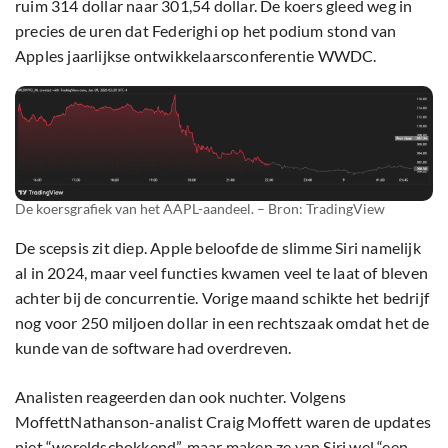
ruim 314 dollar naar 301,54 dollar. De koers gleed weg in
precies de uren dat Federighi op het podium stond van
Apples jaarlijkse ontwikkelaarsconferentie WWDC.
De koersgrafiek van het AAPL-aandeel. – Bron: TradingView
De scepsis zit diep. Apple beloofde de slimme Siri namelijk
al in 2024, maar veel functies kwamen veel te laat of bleven
achter bij de concurrentie. Vorige maand schikte het bedrijf
nog voor 250 miljoen dollar in een rechtszaak omdat het de
kunde van de software had overdreven.
Analisten reageerden dan ook nuchter. Volgens
MoffettNathanson-analist Craig Moffett waren de updates
niet “wereldschokkend”, maar maken ze van Siri wel “een