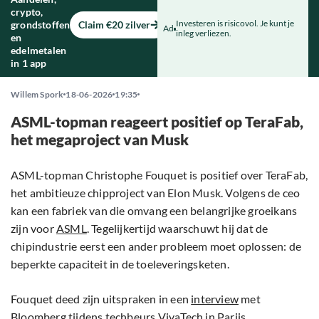
crypto,
Investeren is risicovol. Je kunt je
grondstoffen
Claim €20 zilver
Ad
inleg verliezen.
en
edelmetalen
in 1 app
Willem Spork
18-06-2026
19:35
ASML-topman reageert positief op TeraFab,
het megaproject van Musk
ASML-topman Christophe Fouquet is positief over TeraFab,
het ambitieuze chipproject van Elon Musk. Volgens de ceo
kan een fabriek van die omvang een belangrijke groeikans
zijn voor
ASML
. Tegelijkertijd waarschuwt hij dat de
chipindustrie eerst een ander probleem moet oplossen: de
beperkte capaciteit in de toeleveringsketen.
Fouquet deed zijn uitspraken in een
interview
met
Bloomberg tijdens techbeurs VivaTech in Parijs.