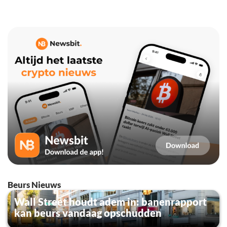
Beurs Nieuws
Wall Street houdt adem in: banenrapport
kan beurs vandaag opschudden