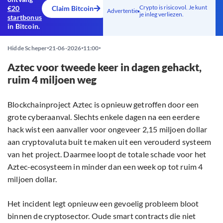
Crypto is risicovol. Je kunt
€20
Claim Bitcoin
Advertentie
je inleg verliezen.
startbonus
in Bitcoin.
Hidde Scheper
21-06-2026
11:00
Aztec voor tweede keer in dagen gehackt,
ruim 4 miljoen weg
Blockchainproject Aztec is opnieuw getroffen door een
grote cyberaanval. Slechts enkele dagen na een eerdere
hack wist een aanvaller voor ongeveer 2,15 miljoen dollar
aan cryptovaluta buit te maken uit een verouderd systeem
van het project. Daarmee loopt de totale schade voor het
Aztec-ecosysteem in minder dan een week op tot ruim 4
miljoen dollar.
Het incident legt opnieuw een gevoelig probleem bloot
binnen de cryptosector. Oude smart contracts die niet