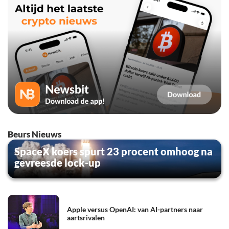
Beurs Nieuws
SpaceX koers spurt 23 procent omhoog na
gevreesde lock-up
Apple versus OpenAI: van AI-partners naar
aartsrivalen