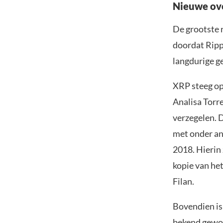
Nieuwe ov
De grootste 
doordat Ripp
langdurige ge
XRP steeg op
Analisa Torr
verzegelen. 
met onder an
2018. Hierin 
kopie van he
Filan.
Bovendien is
bekend gewor