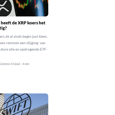
heeft de XRP koers het
tig?
s zit al sinds begin juni klem.
ken remmen een stijging: van
t dure olie en opdrogende ETF-
Gisteren 3:52u
2 – 4 min