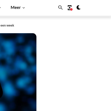
Meer
n een week