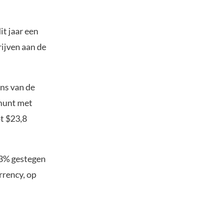
t jaar een
rijven aan de
ns van de
 munt met
ot $23,8
83% gestegen
rrency, op