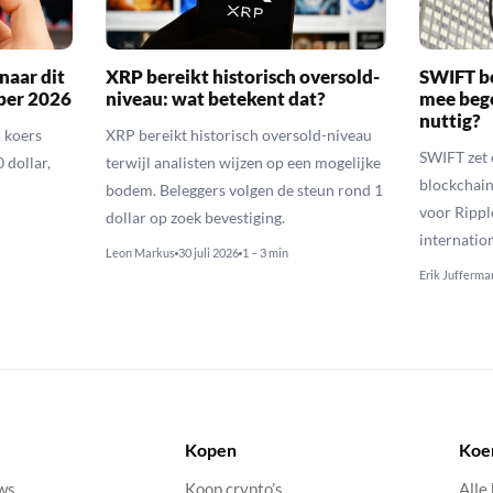
naar dit
XRP bereikt historisch oversold-
SWIFT b
ber 2026
niveau: wat betekent dat?
mee bego
nuttig?
 koers
XRP bereikt historisch oversold-niveau
SWIFT zet 
 dollar,
terwijl analisten wijzen op een mogelijke
blockchain
bodem. Beleggers volgen de steun rond 1
voor Rippl
dollar op zoek bevestiging.
internatio
Leon Markus
30 juli 2026
1 – 3 min
Erik Jufferma
Kopen
Koe
uws
Koop crypto’s
Alle