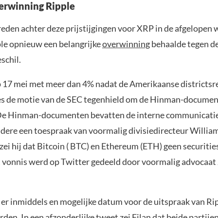
erwinning Ripple
reden achter deze prijstijgingen voor XRP in de afgelope
le opnieuw een belangrijke
overwinning
behaalde tegen de
schil.
 17 mei met meer dan 4% nadat de Amerikaanse districtsr
es de motie van de SEC tegenhield om de Hinman-documen
De Hinman-documenten bevatten de interne communicatie
dere een toespraak van voormalig divisiedirecteur Willia
zei hij dat Bitcoin ( BTC) en Ethereum (ETH) geen securiti
t vonnis werd op Twitter gedeeld door voormalig advocaat
 er inmiddels en mogelijke datum voor de uitspraak van Ri
den. In een afzonderlijke
tweet
zei Filan dat beide partije