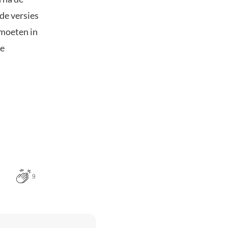
de versies
 moeten in
de
9