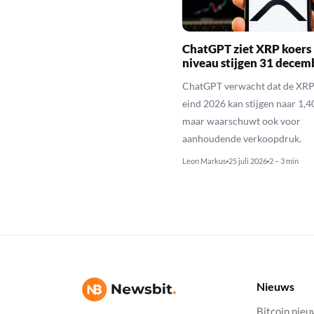
ChatGPT ziet XRP koers 
niveau stijgen 31 decem
ChatGPT verwacht dat de XRP
eind 2026 kan stijgen naar 1,40
maar waarschuwt ook voor
aanhoudende verkoopdruk.
Leon Markus
25 juli 2026
2 – 3 min
Nieuws
Bitcoin nie