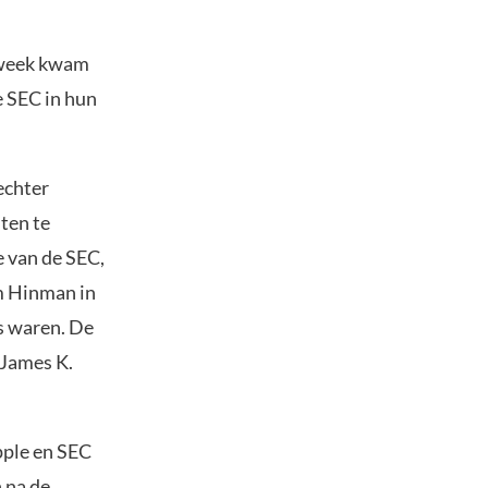
n week kwam
 SEC in hun
echter
ten te
 van de SEC,
m Hinman in
es waren. De
 James K.
pple en SEC
n na de