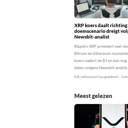
XRP koers daalt richting
doemscenario dreigt vol
Newsbit-analist
Ripple’s XRP presteert veel sl
Bitcoin en Ethereum momente
koers nadert de $1 en kan nog
dalen volgens Newsbit-analist.
Erik Juffermans
7 uur geleden
1 – 3 mi
Meest gelezen