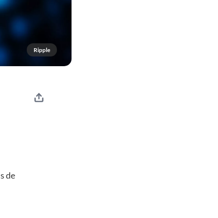
Ripple
s de