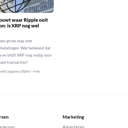
ouwt waar Ripple ooit
n: is XRP nog wel
een grote stap met
betalingen. Wat betekent dat
e en blijft XRP nog nodig voor
nale transacties?
ns
02 augustus 2026
2 – 4 min
rsen
Marketing
 koersen
Adverteren