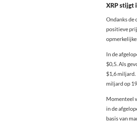
XRP stijgt
Ondanks de o
positieve pri
opmerkelijke 
In de afgelo
$0,5. Als gev
$1,6 miljard.
miljard op 19
Momenteel wi
in de afgelop
basis van ma