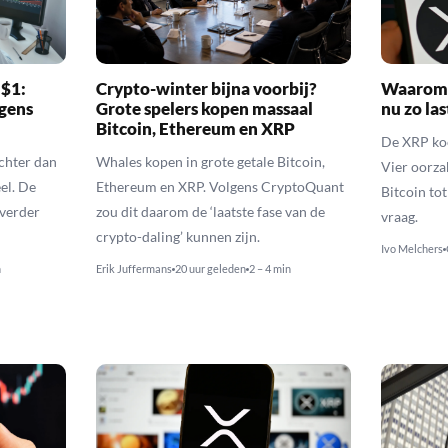
 $1:
Crypto-winter bijna voorbij?
Waarom 
gens
Grote spelers kopen massaal
nu zo las
Bitcoin, Ethereum en XRP
De XRP koer
echter dan
Whales kopen in grote getale Bitcoin,
Vier oorza
el. De
Ethereum en XRP. Volgens CryptoQuant
Bitcoin to
 verder
zou dit daarom de ‘laatste fase van de
vraag.
crypto-daling’ kunnen zijn.
Ivo Melchers
n
Erik Juffermans
20 uur geleden
2 – 4 min