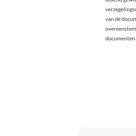
verzegelings
van de docum
overeenstemm
documenten w