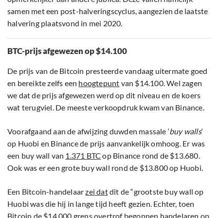
samen met een post-halveringscyclus, aangezien de laatste
halvering plaatsvond in mei 2020.
BTC-prijs afgewezen op $14.100
De prijs van de Bitcoin presteerde vandaag uitermate goed
en bereikte zelfs een
hoogtepunt
van $14.100. Wel zagen
we dat de prijs afgewezen werd op dit niveau en de koers
wat terugviel. De meeste verkoopdruk kwam van Binance.
Voorafgaand aan de afwijzing duwden massale ‘
buy walls
‘
op Huobi en Binance de prijs aanvankelijk omhoog. Er was
een buy wall van
1.371 BTC
op Binance rond de $13.680.
Ook was er een grote buy wall rond de $13.800 op Huobi.
Een Bitcoin-handelaar
zei dat
dit de “grootste buy wall op
Huobi was die hij in lange tijd heeft gezien. Echter, toen
Bitcoin de $14.000 grens overtrof begonnen handelaren op