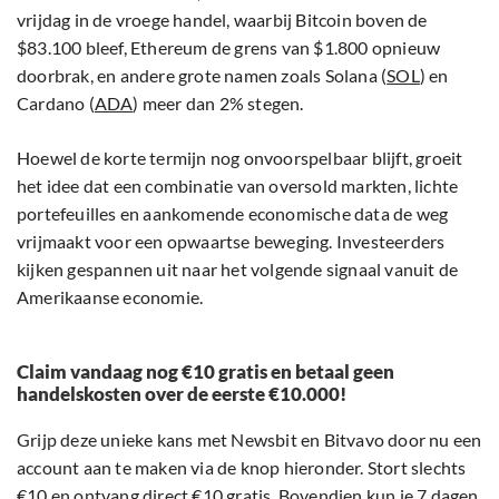
vrijdag in de vroege handel, waarbij Bitcoin boven de
$83.100 bleef, Ethereum de grens van $1.800 opnieuw
doorbrak, en andere grote namen zoals Solana (
SOL
) en
Cardano (
ADA
) meer dan 2% stegen.
Hoewel de korte termijn nog onvoorspelbaar blijft, groeit
het idee dat een combinatie van oversold markten, lichte
portefeuilles en aankomende economische data de weg
vrijmaakt voor een opwaartse beweging. Investeerders
kijken gespannen uit naar het volgende signaal vanuit de
Amerikaanse economie.
Claim vandaag nog €10 gratis en betaal geen
handelskosten over de eerste €10.000!
Grijp deze unieke kans met Newsbit en Bitvavo door nu een
account aan te maken via de knop hieronder. Stort slechts
€10 en ontvang direct €10 gratis. Bovendien kun je 7 dagen